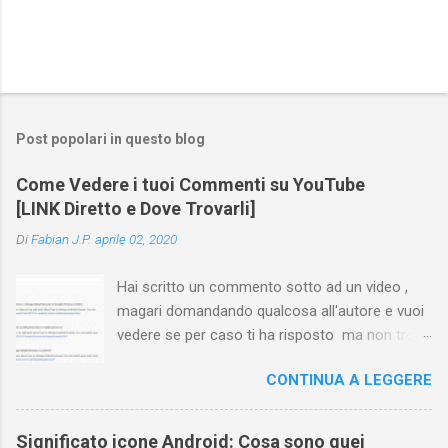
Post popolari in questo blog
Come Vedere i tuoi Commenti su YouTube
[LINK Diretto e Dove Trovarli]
Di
Fabian J.P.
aprile 02, 2020
Hai scritto un commento sotto ad un video ,
magari domandando qualcosa all'autore e vuoi
vedere se per caso ti ha risposto ma non trovi
più il video? Hai cercato ovunque e non trovi
CONTINUA A LEGGERE
nessuna voce del tipo " cronologia commenti
YouTube " o cose simili? Vuoi sapere come
farlo sia se accedi dal tuo computer (PC/Mac)
Significato icone Android: Cosa sono quei