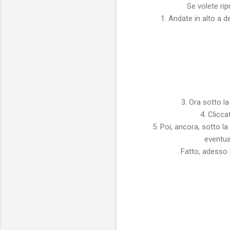
Se volete rip
1. Andate in alto a d
3. Ora sotto l
4. Clicca
5. Poi, ancora, sotto l
eventua
Fatto, adesso 