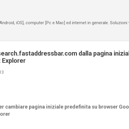
Passa ai contenuti principali
Android, iOS], computer [Pc e Mac] ed internet in generale. Soluzioni
arch.fastaddressbar.com dalla pagina inizia
t Explorer
13
r cambiare pagina iniziale predefinita su browser Go
lorer