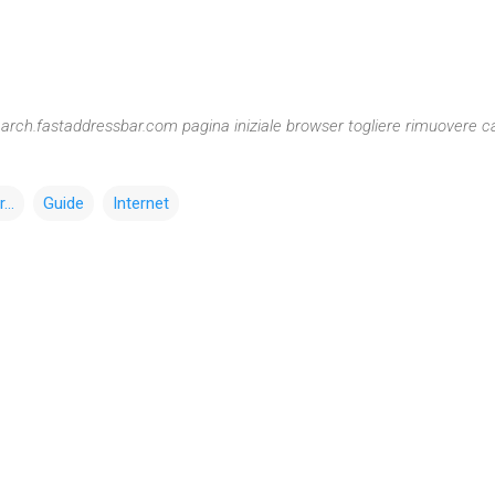
earch.fastaddressbar.com pagina iniziale browser togliere rimuovere 
..
Guide
Internet