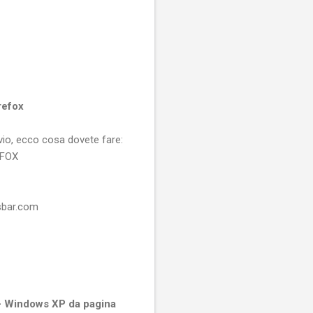
refox
vio, ecco cosa dovete fare:
REFOX
ssbar.com
- Windows XP da pagina