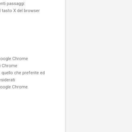
enti passaggi:
il tasto X del browser
u Google Chrome
 di Chrome
 quello che preferite ed
siderati
 Google Chrome.