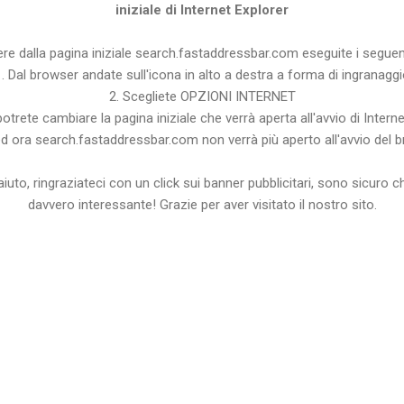
iniziale di Internet Explorer
re dalla pagina iniziale search.fastaddressbar.com eseguite i seguen
. Dal browser andate sull'icona in alto a destra a forma di ingranagg
2. Scegliete OPZIONI INTERNET
potrete cambiare la pagina iniziale che verrà aperta all'avvio di Interne
d ora search.fastaddressbar.com non verrà più aperto all'avvio del b
'aiuto, ringraziateci con un click sui banner pubblicitari, sono sicuro 
davvero interessante! Grazie per aver visitato il nostro sito.