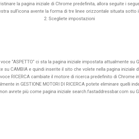
ristinare la pagina iniziale di Chrome predefinita, allora seguite i segu
estra sull'icona avente la forma di tre linee orizzontale situata sotto 
2. Scegliete impostazioni
a voce "ASPETTO" ci sta la pagina iniziale impostata attualmente s
te su CAMBIA e quindi inserite il sito che volete nella pagina iniziale
a voce RICERCA cambiate il motore di ricerca predefinito di Chrome in
lmente in GESTIONE MOTORI DI RICERCA potete eliminare quelli inde
non avrete più come pagina iniziale search.fastaddressbar.com su