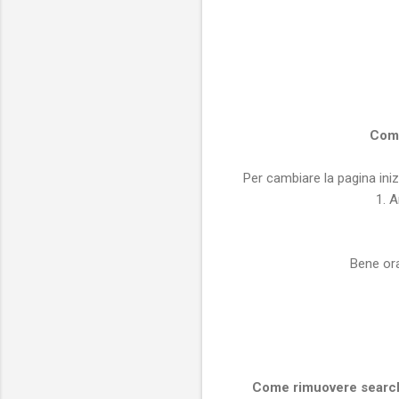
Come
Per cambiare la pagina ini
1. A
Bene ora
Come rimuovere search