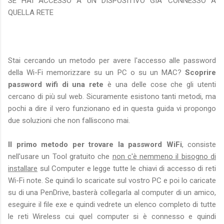
SE HAI ACCESSO A UN DISPOSITIVO GIA' CONNESSO A
QUELLA RETE
Stai cercando un metodo per avere l'accesso alle password
della Wi-Fi memorizzare su un PC o su un MAC?
Scoprire
password wifi di una rete
è una delle cose che gli utenti
cercano di più sul web. Sicuramente esistono tanti metodi, ma
pochi a dire il vero funzionano ed in questa guida vi propongo
due soluzioni che non falliscono mai.
Il primo metodo per trovare la password WiFi
, consiste
nell'usare un Tool gratuito che
non c'è nemmeno il bisogno di
installare
sul Computer e legge tutte le chiavi di accesso di reti
Wi-Fi note. Se quindi lo scaricate sul vostro PC e poi lo caricate
su di una PenDrive, basterà collegarla al computer di un amico,
eseguire il file exe e quindi vedrete un elenco completo di tutte
le reti Wireless cui quel computer si è connesso e quindi