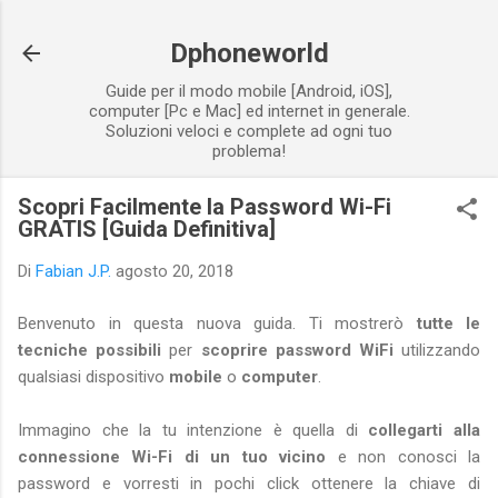
Passa ai contenuti principali
Dphoneworld
Guide per il modo mobile [Android, iOS],
computer [Pc e Mac] ed internet in generale.
Soluzioni veloci e complete ad ogni tuo
problema!
Scopri Facilmente la Password Wi-Fi
GRATIS [Guida Definitiva]
Di
Fabian J.P.
agosto 20, 2018
Benvenuto in questa nuova guida. Ti mostrerò
tutte le
tecniche possibili
per
scoprire password WiFi
utilizzando
qualsiasi dispositivo
mobile
o
computer
.
Immagino che la tu intenzione è quella di
collegarti alla
connessione Wi-Fi di un tuo vicino
e non conosci la
password e vorresti in pochi click ottenere la chiave di