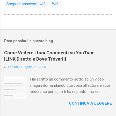
Scoprire password wifi
Wifi
Post popolari in questo blog
Come Vedere i tuoi Commenti su YouTube
[LINK Diretto e Dove Trovarli]
Di
Fabian J.P.
aprile 02, 2020
Hai scritto un commento sotto ad un video ,
magari domandando qualcosa all'autore e vuoi
vedere se per caso ti ha risposto ma non trovi
più il video? Hai cercato ovunque e non trovi
CONTINUA A LEGGERE
nessuna voce del tipo " cronologia commenti
YouTube " o cose simili? Vuoi sapere come