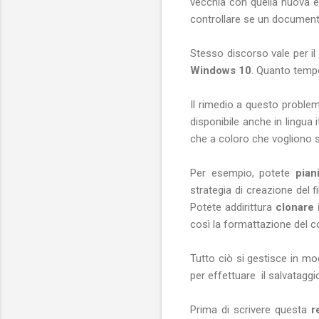
vecchia con quella nuova e
controllare se un document
Stesso discorso vale per il
Windows 10
. Quanto temp
Il rimedio a questo proble
disponibile anche in lingua 
che a coloro che vogliono 
Per esempio, potete
pian
strategia di creazione de
Potete addirittura
clonare 
così la formattazione del com
Tutto ciò si gestisce in mo
per effettuare il salvataggi
Prima di scrivere questa
r