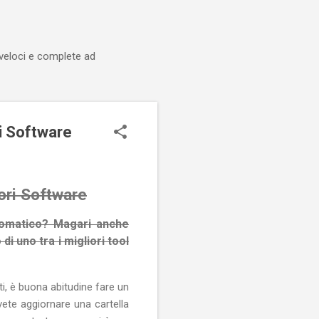
 veloci e complete ad
i Software
ori Software
utomatico? Magari anche
i uno tra i migliori tool
ti, è buona abitudine fare un
te aggiornare una cartella