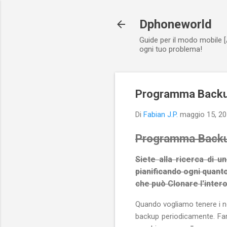
Dphoneworld
Guide per il modo mobile [
ogni tuo problema!
Programma Backup
Di
Fabian J.P.
maggio 15, 2
Programma Backup
Siete alla ricerca di 
pianificando ogni quanto
che può Clonare l'inte
Quando vogliamo tenere i nos
backup periodicamente. Fa