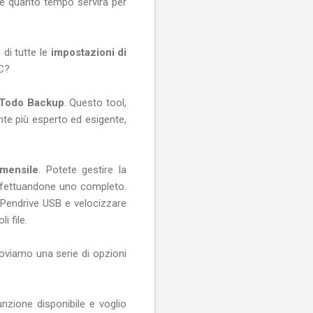
 e quanto tempo servirà per
 di tutte le
impostazioni di
PC?
Todo Backup
. Questo tool,
ente più esperto ed esigente,
 mensile
. Potete gestire la
ffettuandone uno completo.
 Pendrive USB e velocizzare
i file.
roviamo una serie di opzioni
nzione disponibile e voglio