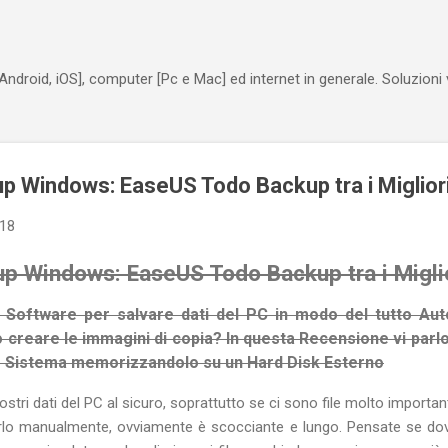
Passa ai contenuti principali
Android, iOS], computer [Pc e Mac] ed internet in generale. Soluzioni
 Windows: EaseUS Todo Backup tra i Miglior
018
 Windows: EaseUS Todo Backup tra i Migli
un Software per salvare dati del PC in modo del tutto A
 creare le immagini di copia? In questa Recensione vi parlo d
ro Sistema memorizzandolo su un Hard Disk Esterno
tri dati del PC al sicuro, soprattutto se ci sono file molto importan
rlo manualmente, ovviamente è scocciante e lungo. Pensate se dove