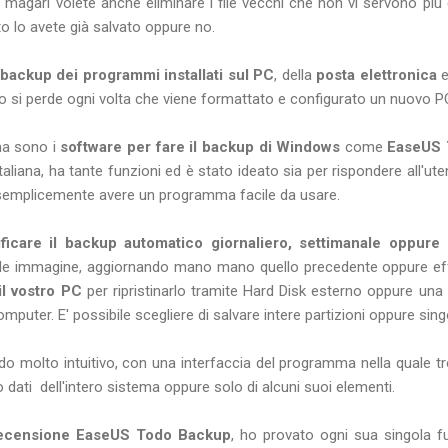
 magari volete anche eliminare i file vecchi che non vi servono più
o lo avete già salvato oppure no.
backup dei programmi installati sul PC
, della
posta elettronica
e
o si perde ogni volta che viene formattato e configurato un nuovo 
ma sono i
software per fare il backup di Windows
come
EaseUS 
italiana, ha tante funzioni ed è stato ideato sia per rispondere all'ut
semplicemente avere un programma facile da usare.
ificare il backup automatico giornaliero, settimanale oppure
l file immagine, aggiornando mano mano quello precedente oppure e
il vostro PC
per ripristinarlo tramite Hard Disk esterno oppure una
puter. E' possibile scegliere di salvare intere partizioni oppure singol
do molto intuitivo, con una interfaccia del programma nella quale t
o dati dell'intero sistema oppure solo di alcuni suoi elementi.
ecensione EaseUS Todo Backup
, ho provato ogni sua singola fu