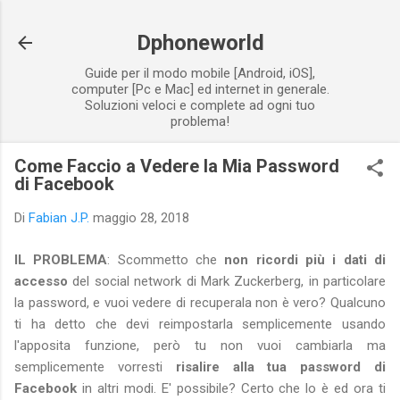
Passa ai contenuti principali
Dphoneworld
Guide per il modo mobile [Android, iOS],
computer [Pc e Mac] ed internet in generale.
Soluzioni veloci e complete ad ogni tuo
problema!
Come Faccio a Vedere la Mia Password
di Facebook
Di
Fabian J.P.
maggio 28, 2018
IL PROBLEMA
: Scommetto che
non ricordi più i dati di
accesso
del social network di Mark Zuckerberg, in particolare
la password, e vuoi vedere di recuperala non è vero? Qualcuno
ti ha detto che devi reimpostarla semplicemente usando
l'apposita funzione, però tu non vuoi cambiarla ma
semplicemente vorresti
risalire alla tua password di
Facebook
in altri modi. E' possibile? Certo che lo è ed ora ti