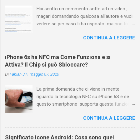
Hai scritto un commento sotto ad un video ,
magari domandando qualcosa all'autore e vuoi
vedere se per caso ti ha risposto ma non trovi
più il video? Hai cercato ovunque e non trovi
CONTINUA A LEGGERE
nessuna voce del tipo " cronologia commenti
YouTube " o cose simili? Vuoi sapere come
farlo sia se accedi dal tuo computer (PC/Mac)
iPhone 6s ha NFC ma Come Funziona e si
oppure tramite smartphone (Android o iPhone)
Attiva? Il Chip si può Sbloccare?
usando l'app ? In questa guida ti mostrerò dove
Di
Fabian J.P.
maggio 07, 2020
trovare i propri commenti di YouTube , ossia
quelli lasciati sotto un video qualche tempo fa.
La prima domanda che ci viene in mente
Ovviamente la risposta é positiva ma mi ci è
riguardo la tecnologia NFC su iPhone 6S è se
voluto un bel po' di tempo prima di trovare
questo smartphone supporta questa funzione
questa funzione di YouTube perché è anche
che sembra essere stata nascosta. Ebbene,
poco semplice capire on che modo si potesse
CONTINUA A LEGGERE
iPhone 6s ha la tecnologia NFC, ma in realtà,
chiamare questo "posto". Vediamo quindi
Apple ha fatto sapere che questa funzione è
subito come visualizzare i vostri commenti di
limitata soltanto alla tecnologia Apple Pay per
YouTube, lasciati sotto ai video di altri
Significato icone Android: Cosa sono quei