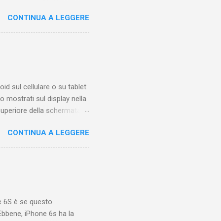
esta guida ti mostrerò
CONTINUA A LEGGERE
eo qualche tempo fa.
 di trovare questa funzione
iamare questo "posto".
sotto ai video di altri
molto tempo una o più
oid sul cellulare o su tablet
 mostrati sul display nella
 superiore della schermata
sibile solo quando sappiamo
CONTINUA A LEGGERE
icone, con posizione
formazioni relative alle
ignificato di una di queste
 Le icone a destra
la batteria e la connessione
e 6S è se questo
bbene, iPhone 6s ha la