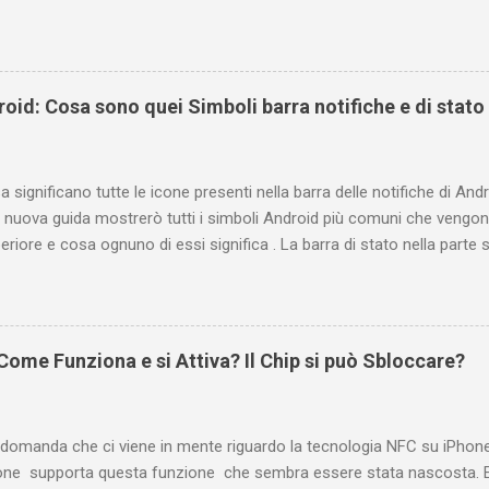
 oppure tramite smartphone (Android o iPhone) usando l'app ? In qu
are i propri commenti di YouTube , ossia quelli lasciati sotto un vid
e la risposta é positiva ma mi ci è voluto un bel po' di tempo prima
be perché è anche poco semplice capire on che modo si potesse ch
oid: Cosa sono quei Simboli barra notifiche e di stato
uindi subito come visualizzare i vostri commenti di YouTube, lasciati 
 e magari scoprirete anche che la vostra domanda ha avuto già da 
Indice e link diretti Link diretto per accedere ...
 significano tutte le icone presenti nella barra delle notifiche di Andr
 nuova guida mostrerò tutti i simboli Android più comuni che vengono
eriore e cosa ognuno di essi significa . La barra di stato nella parte
varie icone che consentono di monitorare il telefono, ma ciò è pos
ificano. Prima di tutto è bene fare una distinzione tra due gruppi di 
e e conseguente pertinenza diversa. Le icone a sinistra forniscono in
oni, ad esempio i nuovi messaggi o i download. Se non conoscete il s
ome Funziona e si Attiva? Il Chip si può Sbloccare?
te scorrere la barra di stato verso il basso per visualizzare i dettagli.
o informazioni relative al telefono, ad esempio il livello di carica del
atta questa distinzione...
 domanda che ci viene in mente riguardo la tecnologia NFC su iPhon
ne supporta questa funzione che sembra essere stata nascosta. E