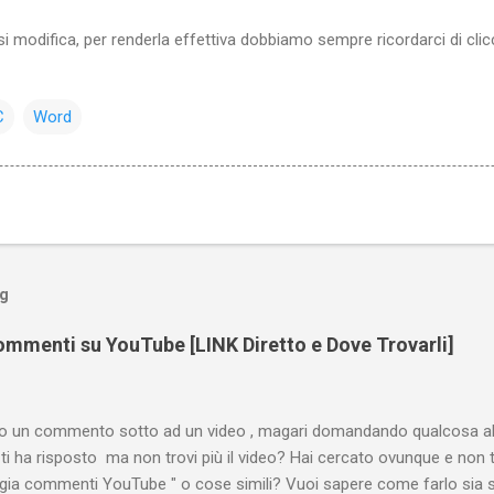
i modifica, per renderla effettiva dobbiamo sempre ricordarci di clic
C
Word
og
mmenti su YouTube [LINK Diretto e Dove Trovarli]
tto un commento sotto ad un video , magari domandando qualcosa all
ti ha risposto ma non trovi più il video? Hai cercato ovunque e non 
ogia commenti YouTube " o cose simili? Vuoi sapere come farlo sia 