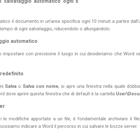
di salvataggio automatico ogni x
co il documento in un’area specifica ogni 10 minuti a partire dall'
tempo di ogni salvataggio, riducendolo o allungandolo.
aggio automatico
impostare con precisione il luogo in cui desideriamo che Word vad
predefinito
oni
Salva
o
Salva con nome
, si apre una finestra nella quale dobbi
rd dove aprire questa finestra che di default è la cartella
User\Docu
er
tri le modifiche apportate a un file, è fondamentale archiviare il file
 possiamo indicare a Word il percorso in cui salvare le bozze server.