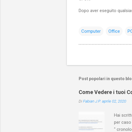
Dopo aver eseguito qualsias
Computer
Office
P
Post popolari in questo bl
Come Vedere i tuoi Co
Di
Fabian J.P.
aprile 02, 2020
Hai scri
per caso 
" cronol