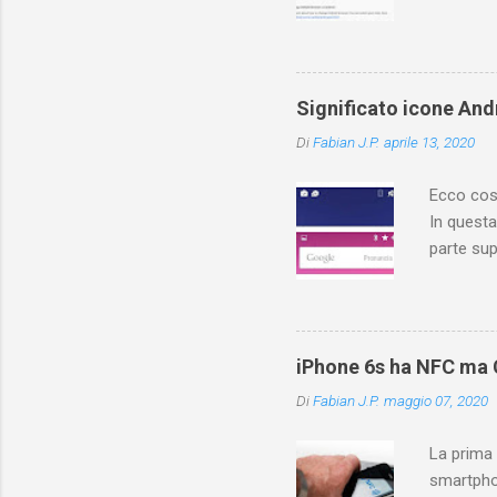
(PC/Mac)
dove trov
Ovviament
di YouTu
Significato icone Andr
Vediamo q
Di
Fabian J.P.
aprile 13, 2020
YouTuber
risposte! 
Ecco cosa
In questa
parte sup
contiene 
cosa sign
different
applicazi
iPhone 6s ha NFC ma C
icone, fa
Di
Fabian J.P.
maggio 07, 2020
forniscon
di rete. F
La prima
smartpho