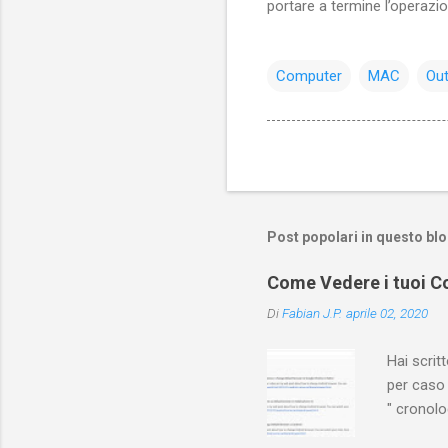
portare a termine l’operazio
Computer
MAC
Out
Post popolari in questo bl
Come Vedere i tuoi Co
Di
Fabian J.P.
aprile 02, 2020
Hai scri
per caso 
" cronol
(PC/Mac)