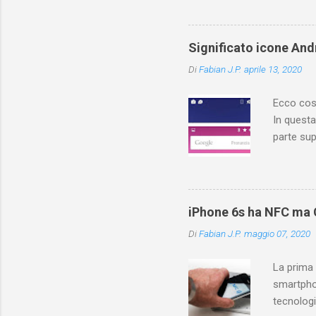
dove trov
Ovviament
di YouTu
Significato icone Andr
Vediamo q
Di
Fabian J.P.
aprile 13, 2020
YouTuber
risposte! 
Ecco cosa
In questa
parte sup
contiene 
cosa sign
different
applicazi
iPhone 6s ha NFC ma C
icone, fa
Di
Fabian J.P.
maggio 07, 2020
forniscon
di rete. F
La prima
smartpho
tecnologi