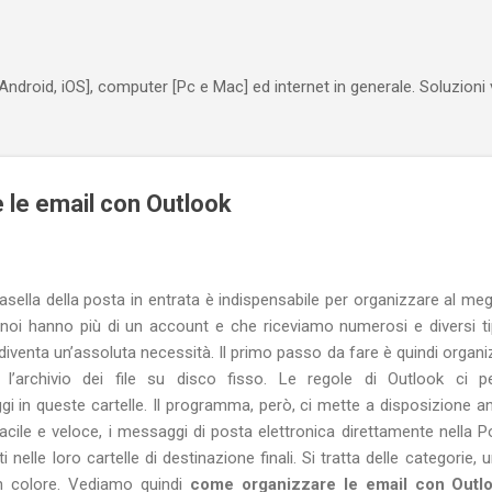
Passa ai contenuti principali
Android, iOS], computer [Pc e Mac] ed internet in generale. Soluzioni
le email con Outlook
ella della posta in entrata è indispensabile per organizzare al meglio
noi hanno più di un account e che riceviamo numerosi e diversi ti
iventa un’assoluta necessità. Il primo passo da fare è quindi organi
 l’archivio dei file su disco fisso. Le regole di Outlook ci p
i in queste cartelle. Il programma, però, ci mette a disposizione
cile e veloce, i messaggi di posta elettronica direttamente nella P
nelle loro cartelle di destinazione finali. Si tratta delle categorie, 
n colore. Vediamo quindi
come organizzare le email con Outl