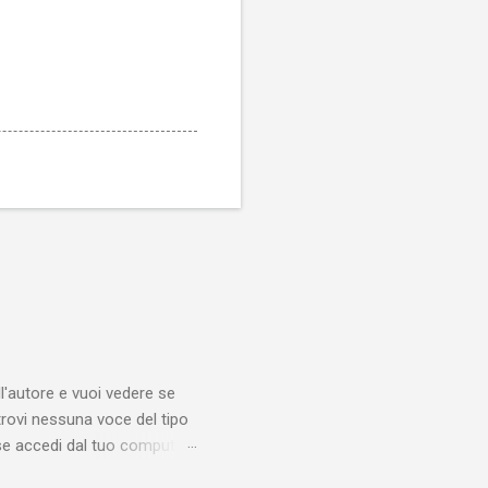
'autore e vuoi vedere se
trovi nessuna voce del tipo
se accedi dal tuo computer
esta guida ti mostrerò