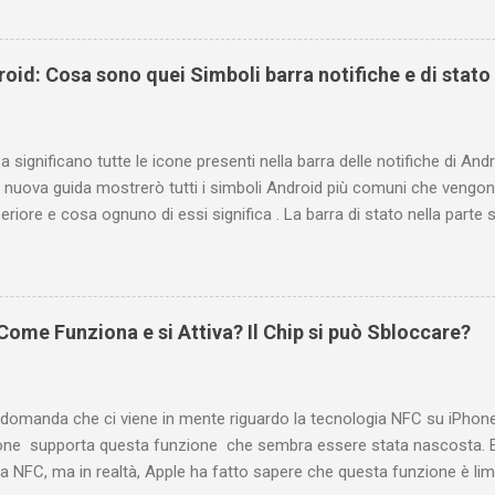
are i propri commenti di YouTube , ossia quelli lasciati sotto un vid
e la risposta é positiva ma mi ci è voluto un bel po' di tempo prima
be perché è anche poco semplice capire on che modo si potesse ch
oid: Cosa sono quei Simboli barra notifiche e di stato
uindi subito come visualizzare i vostri commenti di YouTube, lasciati 
 e magari scoprirete anche che la vostra domanda ha avuto già da 
Indice e link diretti Link diretto per accedere ...
 significano tutte le icone presenti nella barra delle notifiche di Andr
 nuova guida mostrerò tutti i simboli Android più comuni che vengono
eriore e cosa ognuno di essi significa . La barra di stato nella parte
varie icone che consentono di monitorare il telefono, ma ciò è pos
ificano. Prima di tutto è bene fare una distinzione tra due gruppi di 
e e conseguente pertinenza diversa. Le icone a sinistra forniscono in
oni, ad esempio i nuovi messaggi o i download. Se non conoscete il s
ome Funziona e si Attiva? Il Chip si può Sbloccare?
te scorrere la barra di stato verso il basso per visualizzare i dettagli.
o informazioni relative al telefono, ad esempio il livello di carica del
atta questa distinzione...
 domanda che ci viene in mente riguardo la tecnologia NFC su iPhon
ne supporta questa funzione che sembra essere stata nascosta. E
a NFC, ma in realtà, Apple ha fatto sapere che questa funzione è limi