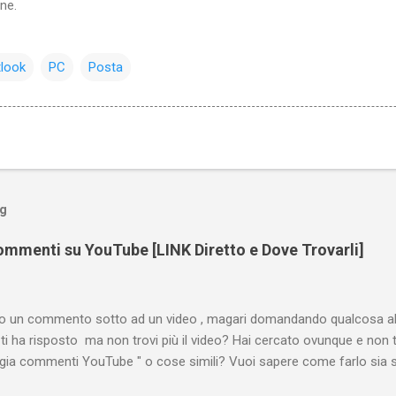
ne.
look
PC
Posta
og
mmenti su YouTube [LINK Diretto e Dove Trovarli]
tto un commento sotto ad un video , magari domandando qualcosa all
ti ha risposto ma non trovi più il video? Hai cercato ovunque e non 
ogia commenti YouTube " o cose simili? Vuoi sapere come farlo sia 
 oppure tramite smartphone (Android o iPhone) usando l'app ? In qu