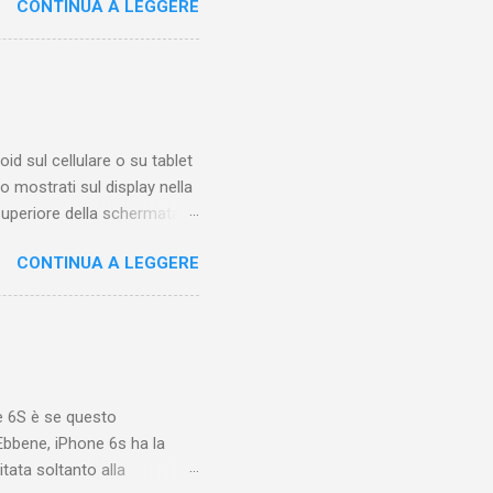
CONTINUA A LEGGERE
eo qualche tempo fa.
 di trovare questa funzione
iamare questo "posto".
sotto ai video di altri
molto tempo una o più
oid sul cellulare o su tablet
 mostrati sul display nella
 superiore della schermata
sibile solo quando sappiamo
CONTINUA A LEGGERE
icone, con posizione
formazioni relative alle
ignificato di una di queste
 Le icone a destra
la batteria e la connessione
e 6S è se questo
bbene, iPhone 6s ha la
tata soltanto alla