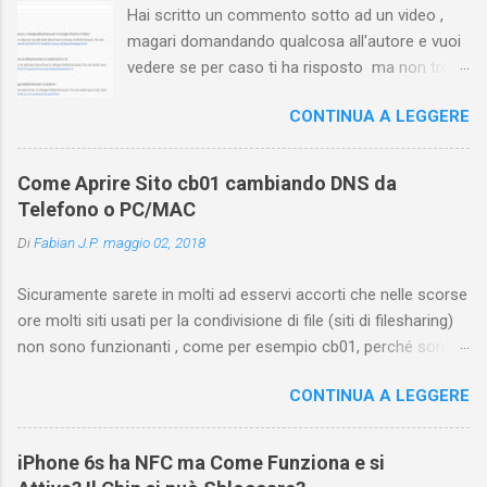
Hai scritto un commento sotto ad un video ,
magari domandando qualcosa all'autore e vuoi
vedere se per caso ti ha risposto ma non trovi
più il video? Hai cercato ovunque e non trovi
CONTINUA A LEGGERE
nessuna voce del tipo " cronologia commenti
YouTube " o cose simili? Vuoi sapere come
farlo sia se accedi dal tuo computer (PC/Mac)
Come Aprire Sito cb01 cambiando DNS da
oppure tramite smartphone (Android o iPhone)
Telefono o PC/MAC
usando l'app ? In questa guida ti mostrerò dove
Di
Fabian J.P.
maggio 02, 2018
trovare i propri commenti di YouTube , ossia
quelli lasciati sotto un video qualche tempo fa.
Sicuramente sarete in molti ad esservi accorti che nelle scorse
Ovviamente la risposta é positiva ma mi ci è
ore molti siti usati per la condivisione di file (siti di filesharing)
voluto un bel po' di tempo prima di trovare
non sono funzionanti , come per esempio cb01, perché sono
questa funzione di YouTube perché è anche
stati oscurati dai provider italiani di servizi internet, ossia
poco semplice capire on che modo si potesse
CONTINUA A LEGGERE
Telecom Italia, Infostrada, Vodafone e Fastweb. Ma abbiamo
chiamare questo "posto". Vediamo quindi
comunque una soluzione per coloro che usano DNS italiani
subito come visualizzare i vostri commenti di
cambiando, appunto il vostro DNS in modo che i provider
YouTube, lasciati sotto ai video di altri
iPhone 6s ha NFC ma Come Funziona e si
vedano il vostro indirizzo IP come se non fosse straniero e
YouTuber e magari scoprirete anche che la