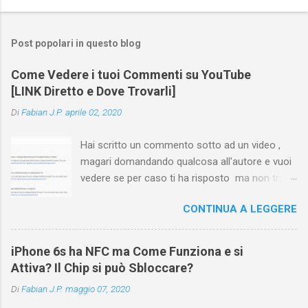
Post popolari in questo blog
Come Vedere i tuoi Commenti su YouTube
[LINK Diretto e Dove Trovarli]
Di
Fabian J.P.
aprile 02, 2020
Hai scritto un commento sotto ad un video ,
magari domandando qualcosa all'autore e vuoi
vedere se per caso ti ha risposto ma non trovi
più il video? Hai cercato ovunque e non trovi
CONTINUA A LEGGERE
nessuna voce del tipo " cronologia commenti
YouTube " o cose simili? Vuoi sapere come
farlo sia se accedi dal tuo computer (PC/Mac)
iPhone 6s ha NFC ma Come Funziona e si
oppure tramite smartphone (Android o iPhone)
Attiva? Il Chip si può Sbloccare?
usando l'app ? In questa guida ti mostrerò dove
Di
Fabian J.P.
maggio 07, 2020
trovare i propri commenti di YouTube , ossia