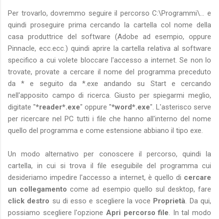
Per trovarlo, dovremmo seguire il percorso C:\Programmi\... e
quindi proseguire prima cercando la cartella col nome della
casa produttrice del software (Adobe ad esempio, oppure
Pinnacle, ecc.ecc.) quindi aprire la cartella relativa al software
specifico a cui volete bloccare l'accesso a internet. Se non lo
trovate, provate a cercare il nome del programma preceduto
da * e seguito da *.exe andando su Start e cercando
nell'apposito campo di ricerca. Giusto per spiegarmi meglio,
digitate "
*reader*.exe
" oppure "
*word*.exe
". L'asterisco serve
per ricercare nel PC tutti i file che hanno all'interno del nome
quello del programma e come estensione abbiano il tipo exe.
Un modo alternativo per conoscere il percorso, quindi la
cartella, in cui si trova il file eseguibile del programma cui
desideriamo impedire l'accesso a internet, è quello di
cercare
un collegamento
come ad esempio quello sul desktop, fare
click destro
su di esso e scegliere la voce
Proprietà
. Da qui,
possiamo scegliere l'opzione
Apri percorso file
. In tal modo