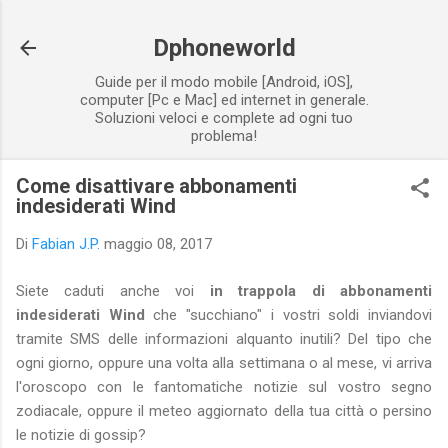
Passa ai contenuti principali
Dphoneworld
Guide per il modo mobile [Android, iOS],
computer [Pc e Mac] ed internet in generale.
Soluzioni veloci e complete ad ogni tuo
problema!
Come disattivare abbonamenti
indesiderati Wind
Di
Fabian J.P.
maggio 08, 2017
Siete caduti anche voi
in trappola di abbonamenti
indesiderati Wind
che "succhiano" i vostri soldi inviandovi
tramite SMS delle informazioni alquanto inutili? Del tipo che
ogni giorno, oppure una volta alla settimana o al mese, vi arriva
l'oroscopo con le fantomatiche notizie sul vostro segno
zodiacale, oppure il meteo aggiornato della tua città o persino
le notizie di gossip?