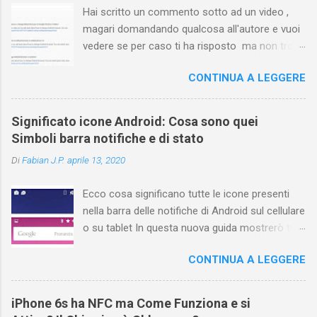
Hai scritto un commento sotto ad un video ,
magari domandando qualcosa all'autore e vuoi
vedere se per caso ti ha risposto ma non trovi
più il video? Hai cercato ovunque e non trovi
CONTINUA A LEGGERE
nessuna voce del tipo " cronologia commenti
YouTube " o cose simili? Vuoi sapere come
farlo sia se accedi dal tuo computer (PC/Mac)
Significato icone Android: Cosa sono quei
oppure tramite smartphone (Android o iPhone)
Simboli barra notifiche e di stato
usando l'app ? In questa guida ti mostrerò dove
Di
Fabian J.P.
aprile 13, 2020
trovare i propri commenti di YouTube , ossia
quelli lasciati sotto un video qualche tempo fa.
Ecco cosa significano tutte le icone presenti
Ovviamente la risposta é positiva ma mi ci è
nella barra delle notifiche di Android sul cellulare
voluto un bel po' di tempo prima di trovare
o su tablet In questa nuova guida mostrerò tutti
questa funzione di YouTube perché è anche
i simboli Android più comuni che vengono
poco semplice capire on che modo si potesse
CONTINUA A LEGGERE
mostrati sul display nella parte superiore e
chiamare questo "posto". Vediamo quindi
cosa ognuno di essi significa . La barra di stato
subito come visualizzare i vostri commenti di
nella parte superiore della schermata contiene
YouTube, lasciati sotto ai video di altri
iPhone 6s ha NFC ma Come Funziona e si
varie icone che consentono di monitorare il