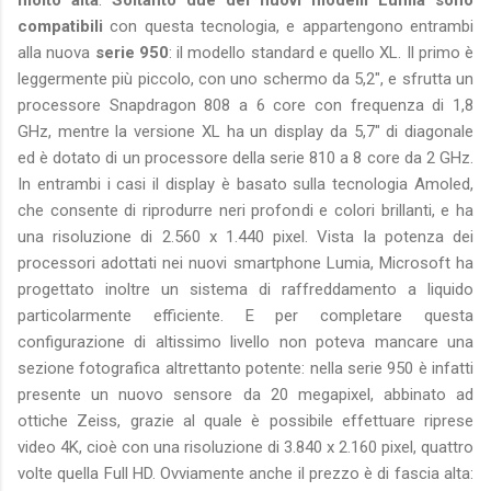
molto alta
.
Soltanto due dei nuovi modelli Lumia sono
compatibili
con questa tecnologia, e appartengono entrambi
alla nuova
serie 950
: il modello standard e quello XL. Il primo è
leggermente più piccolo, con uno schermo da 5,2", e sfrutta un
processore Snapdragon 808 a 6 core con frequenza di 1,8
GHz, mentre la versione XL ha un display da 5,7" di diagonale
ed è dotato di un processore della serie 810 a 8 core da 2 GHz.
In entrambi i casi il display è basato sulla tecnologia Amoled,
che consente di riprodurre neri profondi e colori brillanti, e ha
una risoluzione di 2.560 x 1.440 pixel. Vista la potenza dei
processori adottati nei nuovi smartphone Lumia, Microsoft ha
progettato inoltre un sistema di raffreddamento a liquido
particolarmente efficiente. E per completare questa
configurazione di altissimo livello non poteva mancare una
sezione fotografica altrettanto potente: nella serie 950 è infatti
presente un nuovo sensore da 20 megapixel, abbinato ad
ottiche Zeiss, grazie al quale è possibile effettuare riprese
video 4K, cioè con una risoluzione di 3.840 x 2.160 pixel, quattro
volte quella Full HD. Ovviamente anche il prezzo è di fascia alta: