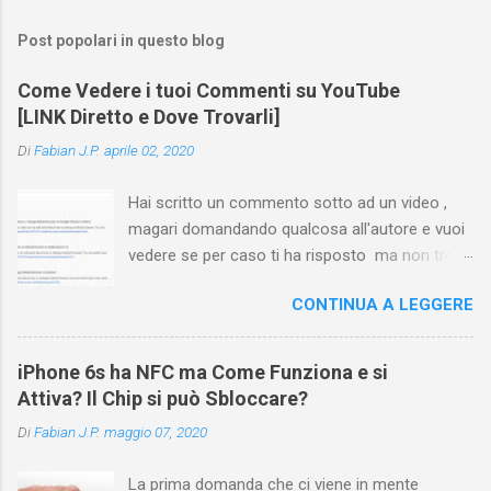
Post popolari in questo blog
Come Vedere i tuoi Commenti su YouTube
[LINK Diretto e Dove Trovarli]
Di
Fabian J.P.
aprile 02, 2020
Hai scritto un commento sotto ad un video ,
magari domandando qualcosa all'autore e vuoi
vedere se per caso ti ha risposto ma non trovi
più il video? Hai cercato ovunque e non trovi
CONTINUA A LEGGERE
nessuna voce del tipo " cronologia commenti
YouTube " o cose simili? Vuoi sapere come
farlo sia se accedi dal tuo computer (PC/Mac)
iPhone 6s ha NFC ma Come Funziona e si
oppure tramite smartphone (Android o iPhone)
Attiva? Il Chip si può Sbloccare?
usando l'app ? In questa guida ti mostrerò dove
Di
Fabian J.P.
maggio 07, 2020
trovare i propri commenti di YouTube , ossia
quelli lasciati sotto un video qualche tempo fa.
La prima domanda che ci viene in mente