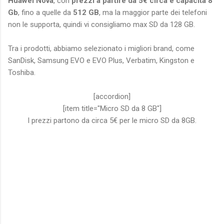
Huawei Nova
, con
prezzi a partire da 5€ circa e capacità 8
Gb
, fino a quelle da
512 GB
, ma la maggior parte dei telefoni
non le supporta, quindi vi consigliamo max SD da 128 GB.
Tra i prodotti, abbiamo selezionato i migliori brand, come
SanDisk, Samsung EVO e EVO Plus, Verbatim, Kingston e
Toshiba.
[accordion]
[item title="Micro SD da 8 GB"]
I prezzi partono da circa 5€ per le micro SD da 8GB.