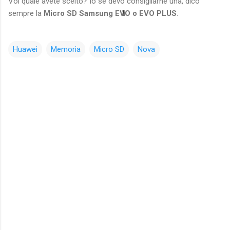
Voi quale avete scelto? Io se devo consigliarne una, dico
sempre la
Micro SD Samsung EVO o EVO PLUS
.
Huawei
Memoria
Micro SD
Nova
C
o
m
m
e
n
t
i