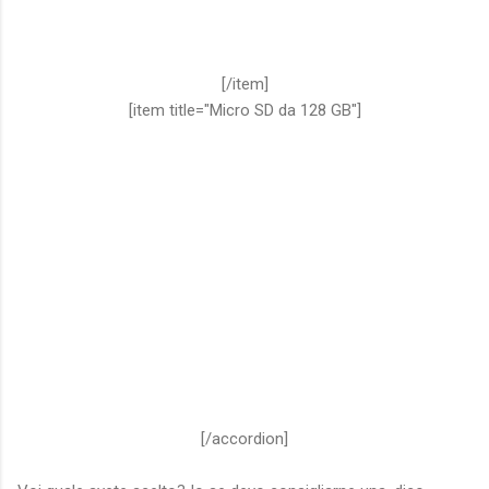
[/item]
[item title="Micro SD da 128 GB"]
[/accordion]