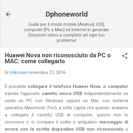
Passa ai contenuti principali
Dphoneworld
Guide per il modo mobile [Android, iOS],
computer [Pc e Mac] ed internet in generale.
Soluzioni veloci e complete ad ogni tuo
problema!
Huawei Nova non riconosciuto da PC o
MAC: come collegarlo
Di
Unknown
novembre 27, 2016
È possibile
collegare il telefono Huawei Nova
, al
computer
tramite l'apposito
cavetto micro USB
indipendentemente se
usate un PC con Windows oppure un Mac con sistema
operativo Macintosh. Però, a volte capita che quando andiamo
a collegare il cavetto USB al computer, questo non lo
riconosce e ci compare il solito e antipatico
messaggio di
errore con la scritta dispositivo USB non riconosciuto
o