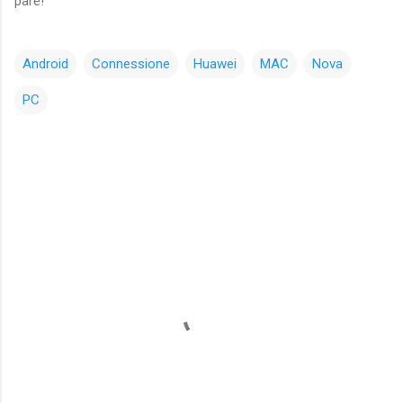
pare!
Android
Connessione
Huawei
MAC
Nova
PC
C
o
m
m
e
n
t
i