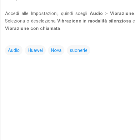
Accedi alle Impostazioni, quindi scegli
Audio
>
Vibrazione
.
Seleziona o deseleziona
Vibrazione in modalità
silenziosa
e
Vibrazione con chiamata
.
Audio
Huawei
Nova
suonerie
C
o
m
m
e
n
t
i