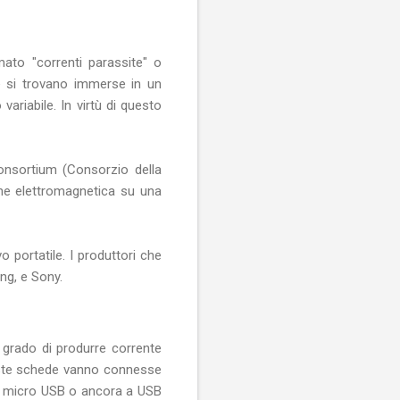
mato "correnti parassite" o
he si trovano immerse in un
riabile. In virtù di questo
Consortium (Consorzio della
ione elettromagnetica su una
 portatile. I produttori che
ng, e Sony.
n grado di produrre corrente
ueste schede vanno connesse
rta micro USB o ancora a USB