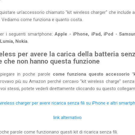
cquistare un'accessorio chiamato "kit wireless charger" che includ
ili. Vediamo come funziona e quanto costa.
er i seguenti smartphone:
Apple - iPhone, iPad, iPod - Sams
 Lumia, Nokia
.
reless per avere la carica della batteria senz
ne che non hanno questa funzione
 spiegare in poche parole
come funziona questo accessorio "k
trovavo più su Amazon perché cercavo "kit wireless charge" senza l
 voi stessi, potete vederli direttamente cliccando su questo collega
wireless charger per avere ricarica senza fili su iPhone e altri smart
link alternativo
poche parole come funzionano questi kit di ricarica senza fili.