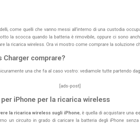
odelli, come quelli che vanno messi all'interno di una custodia occ
otto la scocca quando la batteria è rimovibile, oppure ci sono anch
are la ricarica wireless. Ora vi mostro come comprare la soluzione ch
ss Charger comprare?
è sicuramente una che fa al caso vostro: vediamole tutte partendo dag
[ads-post]
 per iPhone per la ricarica wireless
ere la ricarica wireless sugli iPhone
, è quella di acquistare una
co
erno un circuito in grado di caricare la batteria degli iPhone senza f