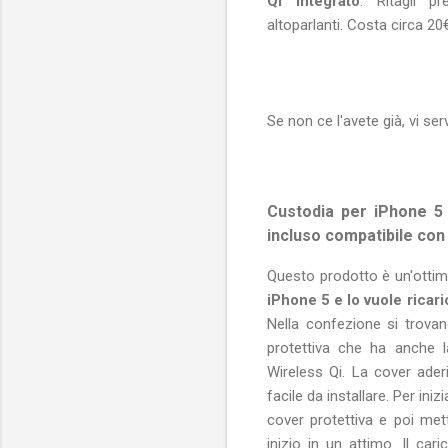
Qi Integrato
. Ritagli pr
altoparlanti. Costa circa 20€
Se non ce l'avete già, vi se
Custodia per iPhone 5 
incluso compatibile con
Questo prodotto è un'ottim
iPhone 5 e lo vuole ricari
Nella confezione si trovano
protettiva che ha anche l
Wireless Qi. La cover ader
facile da installare. Per iniz
cover protettiva e poi mett
inizio in un attimo. Il car