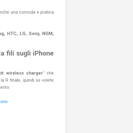
e anche una comoda e pratica
ung, HTC, LG, Sony, NGM,
a fili sugli iPhone
it wireless charger"
che
a R finale, quindi se volete
mento:
phone