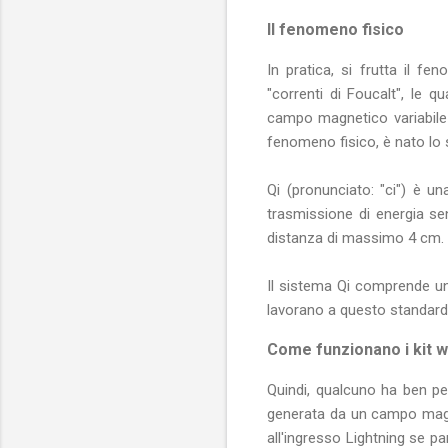
Il fenomeno fisico
In pratica, si frutta il f
"correnti di Foucalt", le 
campo magnetico variabile 
fenomeno fisico, è nato lo 
Qi (pronunciato: "ci") è u
trasmissione di energia sen
distanza di massimo 4 cm.
Il sistema Qi comprende un 
lavorano a questo standard
Come funzionano i kit w
Quindi, qualcuno ha ben pen
generata da un campo magne
all'ingresso Lightning se p