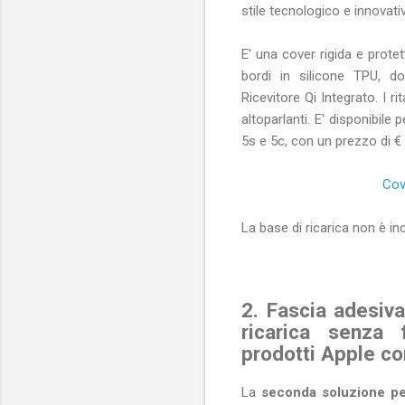
stile tecnologico e innovati
E' una cover rigida e prote
bordi in silicone TPU, do
Ricevitore Qi Integrato. I ri
altoparlanti. E' disponibile
5s e 5c, con un prezzo di € 
Cov
La base di ricarica non è i
2. Fascia adesiva
ricarica senza f
prodotti Apple co
La
seconda soluzione per