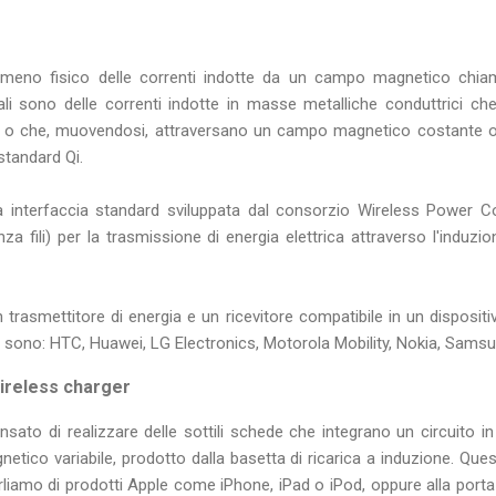
enomeno fisico delle correnti indotte da un campo magnetico chia
quali sono delle correnti indotte in masse metalliche conduttrici c
o che, muovendosi, attraversano un campo magnetico costante o va
standard Qi.
na interfaccia standard sviluppata dal consorzio Wireless Power 
za fili) per la trasmissione di energia elettrica attraverso l'induz
trasmettitore di energia e un ricevitore compatibile in un dispositivo
 sono: HTC, Huawei, LG Electronics, Motorola Mobility, Nokia, Samsu
ireless charger
sato di realizzare delle sottili schede che integrano un circuito i
tico variabile, prodotto dalla basetta di ricarica a induzione. Q
arliamo di prodotti Apple come iPhone, iPad o iPod, oppure alla po