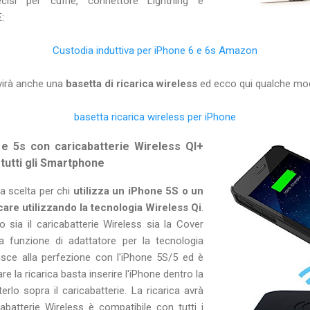
ecisi per cuffie, connettore Lightning e
:
Custodia induttiva per iPhone 6 e 6s Amazon
rvirà anche una
basetta di ricarica wireless
ed ecco qui qualche mod
basetta ricarica wireless per iPhone
e 5s con caricabatterie Wireless QI+
 tutti gli Smartphone
a scelta per chi
utilizza un iPhone 5S o un
care utilizzando la tecnologia Wireless Qi
.
 sia il caricabatterie Wireless sia la Cover
a funzione di adattatore per la tecnologia
isce alla perfezione con l'iPhone 5S/5 ed è
iare la ricarica basta inserire l'iPhone dentro la
erlo sopra il caricabatterie. La ricarica avrà
icabatterie Wireless è compatibile con tutti i