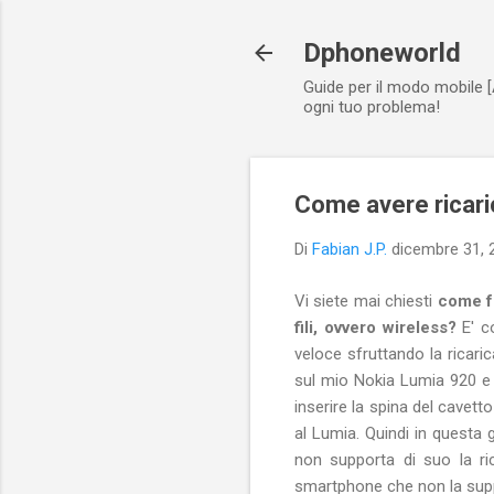
Dphoneworld
Guide per il modo mobile [
ogni tuo problema!
Come avere ricari
Di
Fabian J.P.
dicembre 31, 
Vi siete mai chiesti
come fu
fili, ovvero wireless?
E' co
veloce sfruttando la ricaric
sul mio Nokia Lumia 920 e 
inserire la spina del cavett
al Lumia. Quindi in questa
non supporta di suo la ri
smartphone che non la sup