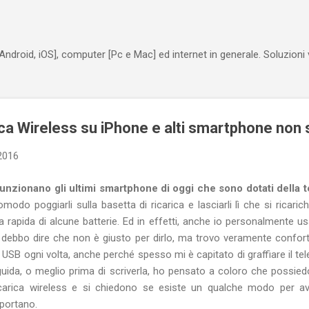
Passa ai contenuti principali
Android, iOS], computer [Pc e Mac] ed internet in generale. Soluzioni
ca Wireless su iPhone e alti smartphone non 
2016
nzionano gli ultimi smartphone di oggi che sono dotati della t
modo poggiarli sulla basetta di ricarica e lasciarli lì che si ricar
a rapida di alcune batterie. Ed in effetti, anche io personalmente usa
debbo dire che non è giusto per dirlo, ma trovo veramente confort
o USB ogni volta, anche perché spesso mi è capitato di graffiare il t
 guida, o meglio prima di scriverla, ho pensato a coloro che possie
carica wireless e si chiedono se esiste un qualche modo per ave
portano.