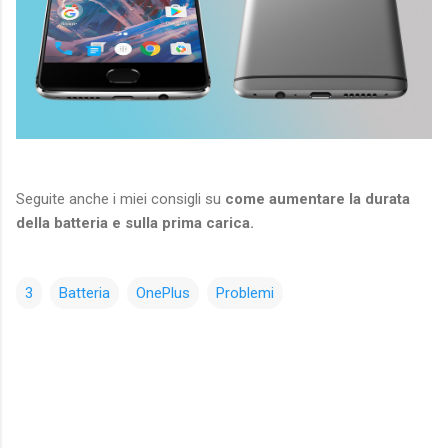
Seguite anche i miei consigli su
come aumentare la durata
della batteria e sulla prima carica.
3
Batteria
OnePlus
Problemi
C
o
m
m