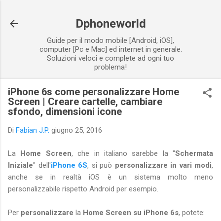
Passa ai contenuti principali
Dphoneworld
Guide per il modo mobile [Android, iOS],
computer [Pc e Mac] ed internet in generale.
Soluzioni veloci e complete ad ogni tuo
problema!
iPhone 6s come personalizzare Home
Screen | Creare cartelle, cambiare
sfondo, dimensioni icone
Di
Fabian J.P.
giugno 25, 2016
La
Home Screen
, che in italiano sarebbe la "
Schermata
Iniziale
" dell'
iPhone 6S
, si può
personalizzare in vari modi
,
anche se in realtà iOS è un sistema molto meno
personalizzabile rispetto Android per esempio.
Per
personalizzare
la
Home Screen su iPhone 6s
, potete: