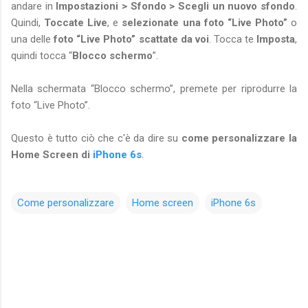
andare in
Impostazioni > Sfondo > Scegli un nuovo sfondo
.
Quindi,
Toccate Live
, e
selezionate una foto “Live Photo”
o
una delle
foto “Live Photo” scattate da voi
. Tocca te
Imposta
,
quindi tocca “
Blocco schermo
”.
Nella schermata “Blocco schermo”, premete per riprodurre la
foto “Live Photo”.
Questo è tutto ciò che c'è da dire su
come personalizzare la
Home Screen di
iPhone 6s
.
Come personalizzare
Home screen
iPhone 6s
C
o
m
m