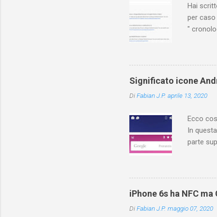
Hai scri
per caso 
" cronol
(PC/Mac)
dove trov
Ovviament
di YouTu
Significato icone Andr
Vediamo q
Di
Fabian J.P.
aprile 13, 2020
YouTuber
risposte! 
Ecco cosa
In questa
parte sup
contiene 
cosa sign
different
applicazi
iPhone 6s ha NFC ma C
icone, fa
Di
Fabian J.P.
maggio 07, 2020
forniscon