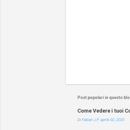
i
Post popolari in questo bl
Come Vedere i tuoi Co
Di
Fabian J.P.
aprile 02, 2020