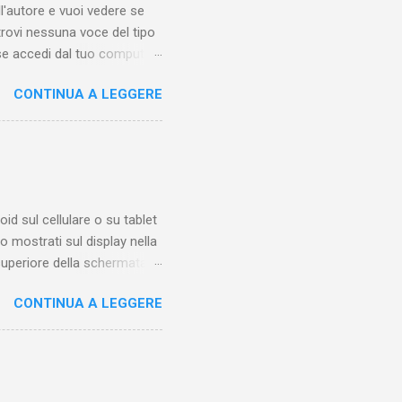
'autore e vuoi vedere se
trovi nessuna voce del tipo
se accedi dal tuo computer
esta guida ti mostrerò
CONTINUA A LEGGERE
eo qualche tempo fa.
 di trovare questa funzione
iamare questo "posto".
sotto ai video di altri
molto tempo una o più
oid sul cellulare o su tablet
 mostrati sul display nella
 superiore della schermata
sibile solo quando sappiamo
CONTINUA A LEGGERE
icone, con posizione
formazioni relative alle
ignificato di una di queste
 Le icone a destra
la batteria e la connessione