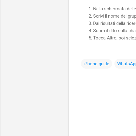
Nella schermata delle 
Scrivi il nome del gr
Dai risultati della ri
Scorri il dito sulla cha
Tocca Altro, poi selez
iPhone guide
WhatsApp
C
o
m
m
e
n
t