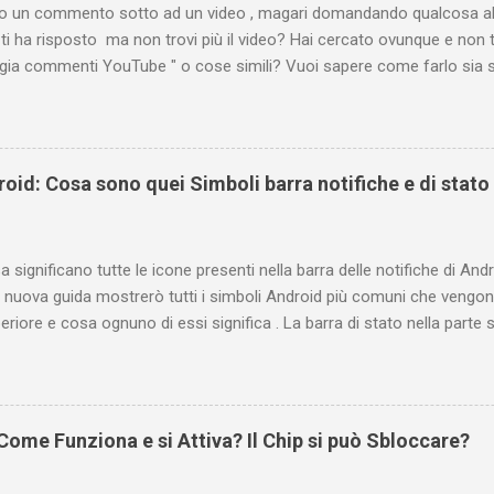
tto un commento sotto ad un video , magari domandando qualcosa all
ti ha risposto ma non trovi più il video? Hai cercato ovunque e non 
ogia commenti YouTube " o cose simili? Vuoi sapere come farlo sia 
 oppure tramite smartphone (Android o iPhone) usando l'app ? In qu
are i propri commenti di YouTube , ossia quelli lasciati sotto un vid
e la risposta é positiva ma mi ci è voluto un bel po' di tempo prima
be perché è anche poco semplice capire on che modo si potesse ch
oid: Cosa sono quei Simboli barra notifiche e di stato
uindi subito come visualizzare i vostri commenti di YouTube, lasciati 
 e magari scoprirete anche che la vostra domanda ha avuto già da 
Indice e link diretti Link diretto per accedere ...
 significano tutte le icone presenti nella barra delle notifiche di Andr
 nuova guida mostrerò tutti i simboli Android più comuni che vengono
eriore e cosa ognuno di essi significa . La barra di stato nella parte
varie icone che consentono di monitorare il telefono, ma ciò è pos
ificano. Prima di tutto è bene fare una distinzione tra due gruppi di 
e e conseguente pertinenza diversa. Le icone a sinistra forniscono in
oni, ad esempio i nuovi messaggi o i download. Se non conoscete il s
ome Funziona e si Attiva? Il Chip si può Sbloccare?
te scorrere la barra di stato verso il basso per visualizzare i dettagli.
o informazioni relative al telefono, ad esempio il livello di carica del