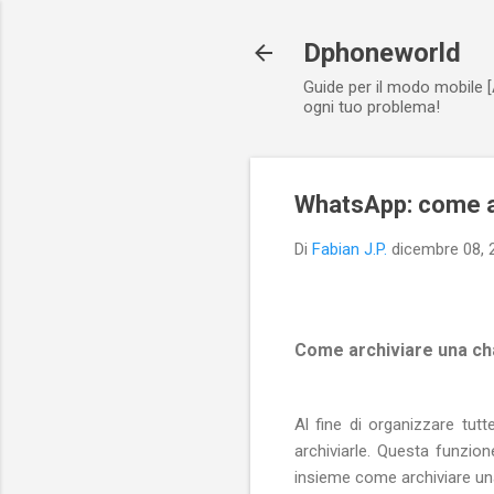
Dphoneworld
Guide per il modo mobile [
ogni tuo problema!
WhatsApp: come a
Di
Fabian J.P.
dicembre 08, 
Come archiviare una ch
Al fine di organizzare tut
archiviarle. Questa funzion
insieme come archiviare u