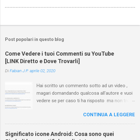
Post popolari in questo blog
Come Vedere i tuoi Commenti su YouTube
[LINK Diretto e Dove Trovarli]
Di
Fabian J.P.
aprile 02, 2020
Hai scritto un commento sotto ad un video ,
magari domandando qualcosa all'autore e vuoi
vedere se per caso ti ha risposto ma non trovi
più il video? Hai cercato ovunque e non trovi
CONTINUA A LEGGERE
nessuna voce del tipo " cronologia commenti
YouTube " o cose simili? Vuoi sapere come
farlo sia se accedi dal tuo computer (PC/Mac)
Significato icone Android: Cosa sono quei
oppure tramite smartphone (Android o iPhone)