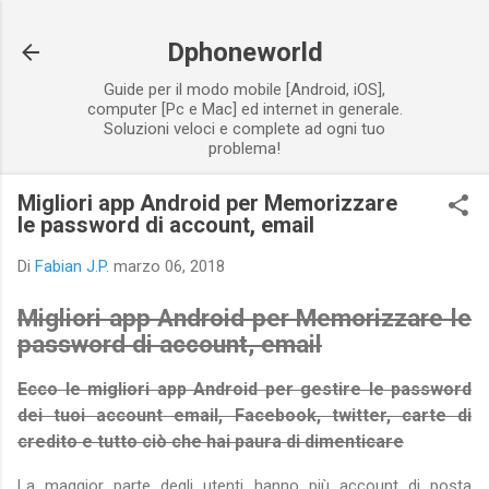
Passa ai contenuti principali
Dphoneworld
Guide per il modo mobile [Android, iOS],
computer [Pc e Mac] ed internet in generale.
Soluzioni veloci e complete ad ogni tuo
problema!
Migliori app Android per Memorizzare
le password di account, email
Di
Fabian J.P.
marzo 06, 2018
Migliori app Android per Memorizzare le
password di account, email
Ecco le migliori app Android per gestire le password
dei tuoi account email, Facebook, twitter, carte di
credito e tutto ciò che hai paura di dimenticare
La maggior parte degli utenti hanno più account di posta