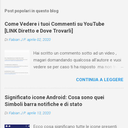
Post popolari in questo blog
Come Vedere i tuoi Commenti su YouTube
[LINK Diretto e Dove Trovarli]
Di
Fabian J.P.
aprile 02, 2020
Hai scritto un commento sotto ad un video ,
magari domandando qualcosa all'autore e vuoi
vedere se per caso ti ha risposto ma non trovi
più il video? Hai cercato ovunque e non trovi
CONTINUA A LEGGERE
nessuna voce del tipo " cronologia commenti
YouTube " o cose simili? Vuoi sapere come
farlo sia se accedi dal tuo computer (PC/Mac)
Significato icone Android: Cosa sono quei
oppure tramite smartphone (Android o iPhone)
Simboli barra notifiche e di stato
usando l'app ? In questa guida ti mostrerò dove
Di
Fabian J.P.
aprile 13, 2020
trovare i propri commenti di YouTube , ossia
quelli lasciati sotto un video qualche tempo fa.
Ecco cosa significano tutte le icone presenti