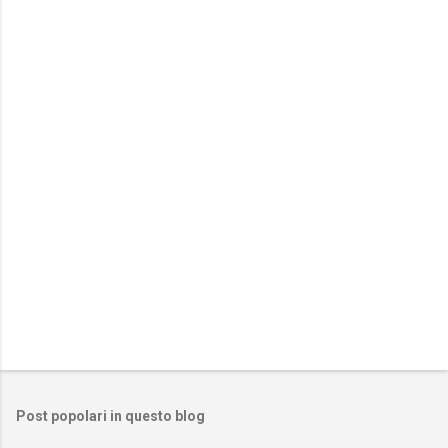
e
n
t
i
Post popolari in questo blog