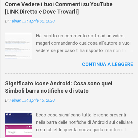
Come Vedere i tuoi Commenti su YouTube
[LINK Diretto e Dove Trovarli]
Di
Fabian J.P.
aprile 02, 2020
Hai scritto un commento sotto ad un video ,
magari domandando qualcosa all'autore e vuoi
vedere se per caso ti ha risposto ma non trovi
più il video? Hai cercato ovunque e non trovi
CONTINUA A LEGGERE
nessuna voce del tipo " cronologia commenti
YouTube " o cose simili? Vuoi sapere come
farlo sia se accedi dal tuo computer (PC/Mac)
Significato icone Android: Cosa sono quei
oppure tramite smartphone (Android o iPhone)
Simboli barra notifiche e di stato
usando l'app ? In questa guida ti mostrerò dove
Di
Fabian J.P.
aprile 13, 2020
trovare i propri commenti di YouTube , ossia
quelli lasciati sotto un video qualche tempo fa.
Ecco cosa significano tutte le icone presenti
Ovviamente la risposta é positiva ma mi ci è
nella barra delle notifiche di Android sul cellulare
voluto un bel po' di tempo prima di trovare
o su tablet In questa nuova guida mostrerò tutti
questa funzione di YouTube perché è anche
i simboli Android più comuni che vengono