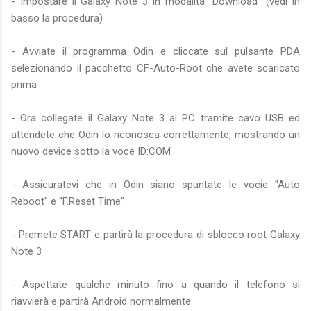
- Impostare il Galaxy Note 3 in modalità "Download" (vedi in
basso la procedura)
- Avviate il programma Odin e cliccate sul pulsante PDA
selezionando il pacchetto CF-Auto-Root che avete scaricato
prima
- Ora collegate il Galaxy Note 3 al PC tramite cavo USB ed
attendete che Odin lo riconosca correttamente, mostrando un
nuovo device sotto la voce ID:COM
- Assicuratevi che in Odin siano spuntate le vocie "Auto
Reboot" e "F.Reset Time"
- Premete START e partirà la procedura di sblocco root Galaxy
Note 3
- Aspettate qualche minuto fino a quando il telefono si
riavvierà e partirà Android normalmente