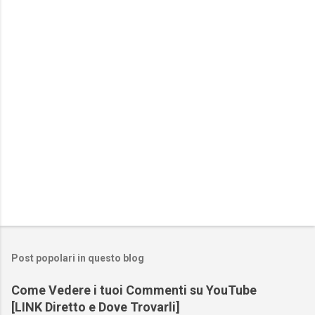
n
t
i
Post popolari in questo blog
Come Vedere i tuoi Commenti su YouTube
[LINK Diretto e Dove Trovarli]