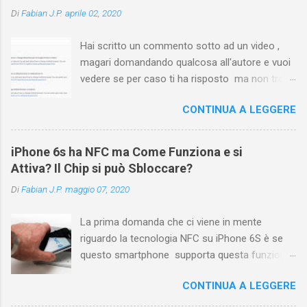
Di
Fabian J.P.
aprile 02, 2020
Hai scritto un commento sotto ad un video ,
magari domandando qualcosa all'autore e vuoi
vedere se per caso ti ha risposto ma non trovi
più il video? Hai cercato ovunque e non trovi
CONTINUA A LEGGERE
nessuna voce del tipo " cronologia commenti
YouTube " o cose simili? Vuoi sapere come
farlo sia se accedi dal tuo computer (PC/Mac)
iPhone 6s ha NFC ma Come Funziona e si
oppure tramite smartphone (Android o iPhone)
Attiva? Il Chip si può Sbloccare?
usando l'app ? In questa guida ti mostrerò dove
Di
Fabian J.P.
maggio 07, 2020
trovare i propri commenti di YouTube , ossia
quelli lasciati sotto un video qualche tempo fa.
La prima domanda che ci viene in mente
Ovviamente la risposta é positiva ma mi ci è
riguardo la tecnologia NFC su iPhone 6S è se
voluto un bel po' di tempo prima di trovare
questo smartphone supporta questa funzione
questa funzione di YouTube perché è anche
che sembra essere stata nascosta. Ebbene,
poco semplice capire on che modo si potesse
CONTINUA A LEGGERE
iPhone 6s ha la tecnologia NFC, ma in realtà,
chiamare questo "posto". Vediamo quindi
Apple ha fatto sapere che questa funzione è