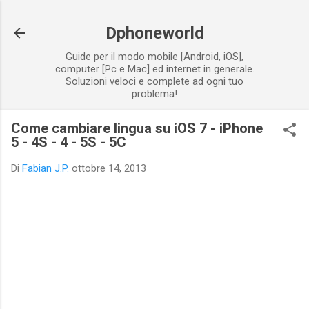
Passa ai contenuti principali
Dphoneworld
Guide per il modo mobile [Android, iOS],
computer [Pc e Mac] ed internet in generale.
Soluzioni veloci e complete ad ogni tuo
problema!
Come cambiare lingua su iOS 7 - iPhone
5 - 4S - 4 - 5S - 5C
Di
Fabian J.P.
ottobre 14, 2013