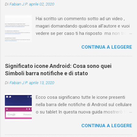
Di
Fabian J.P.
aprile 02, 2020
Hai scritto un commento sotto ad un video ,
magari domandando qualcosa all'autore e vuoi
vedere se per caso ti ha risposto ma non trovi
più il video? Hai cercato ovunque e non trovi
CONTINUA A LEGGERE
nessuna voce del tipo " cronologia commenti
YouTube " o cose simili? Vuoi sapere come
farlo sia se accedi dal tuo computer (PC/Mac)
Significato icone Android: Cosa sono quei
oppure tramite smartphone (Android o iPhone)
Simboli barra notifiche e di stato
usando l'app ? In questa guida ti mostrerò dove
Di
Fabian J.P.
aprile 13, 2020
trovare i propri commenti di YouTube , ossia
quelli lasciati sotto un video qualche tempo fa.
Ecco cosa significano tutte le icone presenti
Ovviamente la risposta é positiva ma mi ci è
nella barra delle notifiche di Android sul cellulare
voluto un bel po' di tempo prima di trovare
o su tablet In questa nuova guida mostrerò tutti
questa funzione di YouTube perché è anche
i simboli Android più comuni che vengono
poco semplice capire on che modo si potesse
CONTINUA A LEGGERE
mostrati sul display nella parte superiore e
chiamare questo "posto". Vediamo quindi
cosa ognuno di essi significa . La barra di stato
subito come visualizzare i vostri commenti di