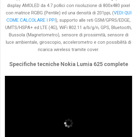
display AMOLED da 4.7 pollici con risoluzione di 800x480 pixel
con matrice RGBG (Pentile) ed una densità di 201ppi, (
VEDI QUI
COME CALCOLARE I PPI
), supporto alle reti GSM/GPRS/EDGE,
UMTS/HSPA+ ed LTE (4G), WiFi 802.11 a/b/g/n, GPS, Bluetooth,
Bussola (Magnetometro), sensore di prossimità, sensore di
luce ambientale, giroscopio, accelerometro e con possibilità di
ricarica wireless tramite cover.
Specifiche tecniche Nokia Lumia 625 complete