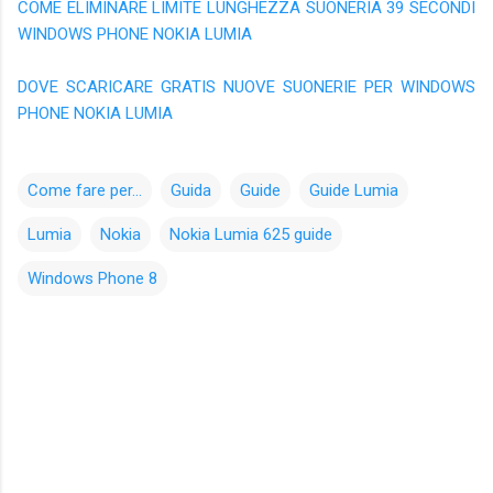
COME ELIMINARE LIMITE LUNGHEZZA SUONERIA 39 SECONDI
WINDOWS PHONE NOKIA LUMIA
DOVE SCARICARE GRATIS NUOVE SUONERIE PER WINDOWS
PHONE NOKIA LUMIA
Come fare per...
Guida
Guide
Guide Lumia
Lumia
Nokia
Nokia Lumia 625 guide
Windows Phone 8
C
o
m
m
e
n