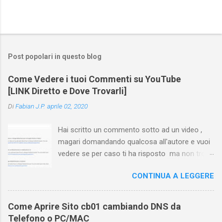
Post popolari in questo blog
Come Vedere i tuoi Commenti su YouTube
[LINK Diretto e Dove Trovarli]
Di
Fabian J.P.
aprile 02, 2020
Hai scritto un commento sotto ad un video ,
magari domandando qualcosa all'autore e vuoi
vedere se per caso ti ha risposto ma non trovi
più il video? Hai cercato ovunque e non trovi
CONTINUA A LEGGERE
nessuna voce del tipo " cronologia commenti
YouTube " o cose simili? Vuoi sapere come
farlo sia se accedi dal tuo computer (PC/Mac)
Come Aprire Sito cb01 cambiando DNS da
oppure tramite smartphone (Android o iPhone)
Telefono o PC/MAC