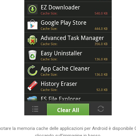
uotare la memoria cache delle applicazioni per Android è disponibile
cliccando sull'immagine in basso.