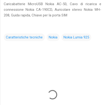
Caricabatterie MicroUSB Nokia AC-50, Cavo di ricarica e
connessione Nokia CA-190CD, Auricolare stereo Nokia WH-
208, Guida rapida, Chiave per la porta SIM
Caratteristiche tecniche
Nokia
Nokia Lumia 925
C
o
m
m
e
n
t
i