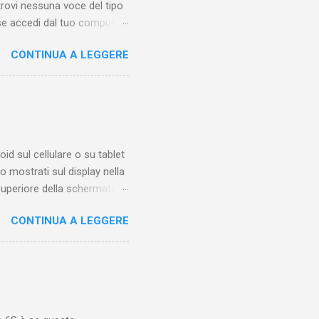
trovi nessuna voce del tipo
se accedi dal tuo computer
esta guida ti mostrerò
CONTINUA A LEGGERE
eo qualche tempo fa.
 di trovare questa funzione
iamare questo "posto".
sotto ai video di altri
molto tempo una o più
oid sul cellulare o su tablet
 mostrati sul display nella
 superiore della schermata
sibile solo quando sappiamo
CONTINUA A LEGGERE
icone, con posizione
formazioni relative alle
ignificato di una di queste
 Le icone a destra
la batteria e la connessione