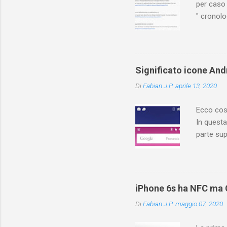
per caso 
" cronol
(PC/Mac)
dove trov
Ovviament
di YouTu
Significato icone Andr
Vediamo q
Di
Fabian J.P.
aprile 13, 2020
YouTuber
risposte! 
Ecco cosa
In questa
parte sup
contiene 
cosa sign
different
applicazi
iPhone 6s ha NFC ma C
icone, fa
Di
Fabian J.P.
maggio 07, 2020
forniscon
di rete. F