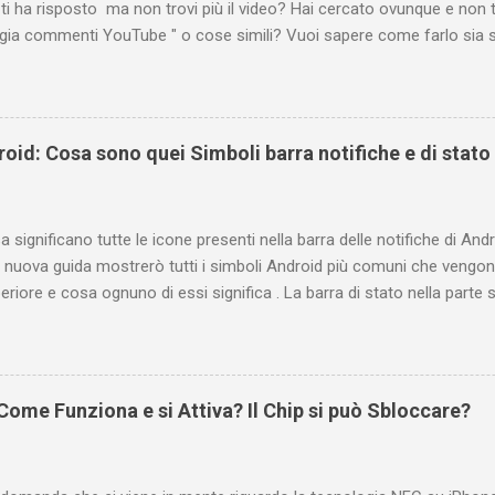
ti ha risposto ma non trovi più il video? Hai cercato ovunque e non 
ogia commenti YouTube " o cose simili? Vuoi sapere come farlo sia 
 oppure tramite smartphone (Android o iPhone) usando l'app ? In qu
are i propri commenti di YouTube , ossia quelli lasciati sotto un vid
e la risposta é positiva ma mi ci è voluto un bel po' di tempo prima
be perché è anche poco semplice capire on che modo si potesse ch
oid: Cosa sono quei Simboli barra notifiche e di stato
uindi subito come visualizzare i vostri commenti di YouTube, lasciati 
 e magari scoprirete anche che la vostra domanda ha avuto già da 
Indice e link diretti Link diretto per accedere ...
 significano tutte le icone presenti nella barra delle notifiche di Andr
 nuova guida mostrerò tutti i simboli Android più comuni che vengono
eriore e cosa ognuno di essi significa . La barra di stato nella parte
varie icone che consentono di monitorare il telefono, ma ciò è pos
ificano. Prima di tutto è bene fare una distinzione tra due gruppi di 
e e conseguente pertinenza diversa. Le icone a sinistra forniscono in
oni, ad esempio i nuovi messaggi o i download. Se non conoscete il s
ome Funziona e si Attiva? Il Chip si può Sbloccare?
te scorrere la barra di stato verso il basso per visualizzare i dettagli.
o informazioni relative al telefono, ad esempio il livello di carica del
atta questa distinzione...