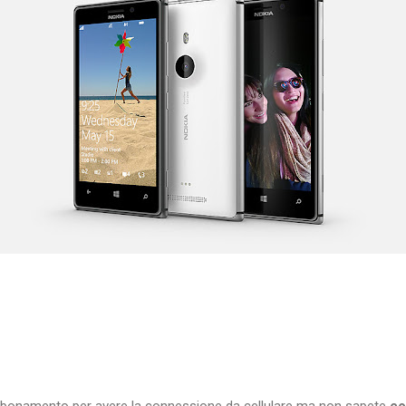
bbonamento per avere la connessione da cellulare ma non sapete
co