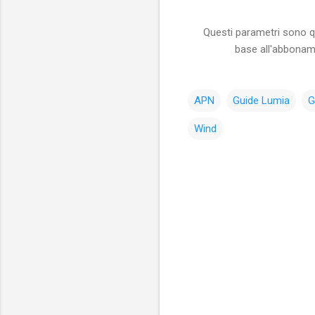
Questi parametri sono qu
base all'abboname
APN
Guide Lumia
G
Wind
C
o
m
m
e
n
t
i