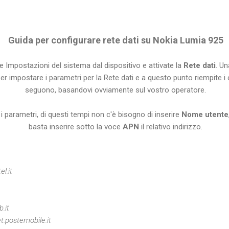
Guida per configurare rete dati su Nokia Lumia 925
le Impostazioni del sistema dal dispositivo e attivate la
Rete dati
. Un
er impostare i parametri per la Rete dati e a questo punto riempite i 
seguono, basandovi ovviamente sul vostro operatore.
i parametri, di questi tempi non c'è bisogno di inserire
Nome utente
basta inserire sotto la voce
APN
il relativo indirizzo.
l.it
.it
t.postemobile.it