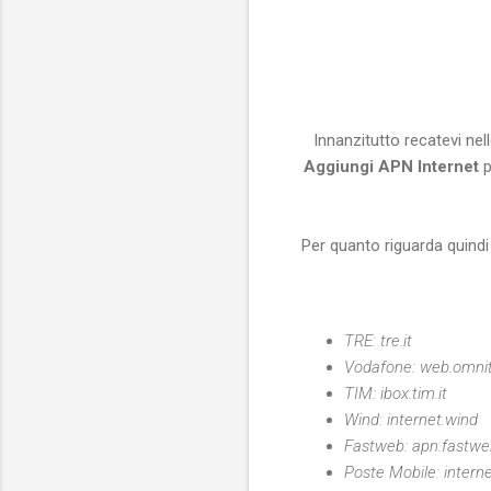
Innanzitutto recatevi nel
Aggiungi APN Internet
p
Per quanto riguarda quindi 
TRE: tre.it
Vodafone: web.omnite
TIM: ibox.tim.it
Wind: internet.wind
Fastweb: apn.fastweb
Poste Mobile: interne