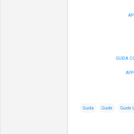
AP
GUIDA C
APP
Guida
Guide
Guide 
C
o