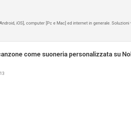
Passa ai contenuti principali
Android, iOS], computer [Pc e Mac] ed internet in generale. Soluzioni
anzone come suoneria personalizzata su No
013