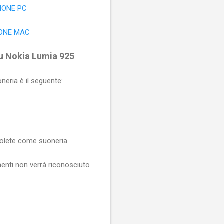
IONE PC
IONE MAC
u Nokia Lumia 925
eria è il seguente:
 volete come suoneria
menti non verrà riconosciuto