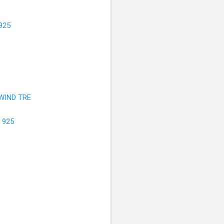
925
WIND TRE
 925