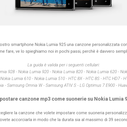
 vostro smartphone Nokia Lumia 925 una canzone personalizzata co
e fare, ve lo spieghiamo noi in pochi passi, perchè è davvero sempl
La guida è valida per i seguenti cellulari:
mia 928 - Nokia Lumia 920 - Nokia Lumia 820 - Nokia Lumia 620 - No
- Nokia Lumia 610 - Nokia Lumia 510 - HTC 8X - HTC 8S - HTC HD7 - H
a - Samsung Omnia W - Samsung ATIV S - LG Optimus 7 E900 - Hua
postare canzone mp3 come suonerie su Nokia Lumia 
cegliere la canzone che volete impostare come suoneria personalizz
ovete accorciarla in modo che la durata sia al massimo di 39 second