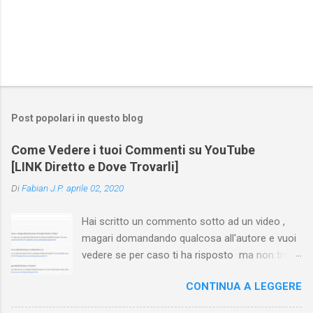
Post popolari in questo blog
Come Vedere i tuoi Commenti su YouTube
[LINK Diretto e Dove Trovarli]
Di
Fabian J.P.
aprile 02, 2020
Hai scritto un commento sotto ad un video ,
magari domandando qualcosa all'autore e vuoi
vedere se per caso ti ha risposto ma non trovi
più il video? Hai cercato ovunque e non trovi
CONTINUA A LEGGERE
nessuna voce del tipo " cronologia commenti
YouTube " o cose simili? Vuoi sapere come