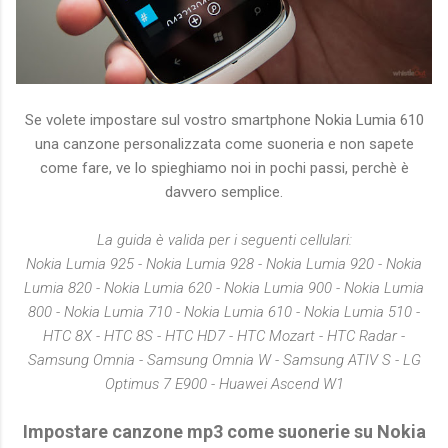
Se volete impostare sul vostro smartphone Nokia Lumia 610
una canzone personalizzata come suoneria e non sapete
come fare, ve lo spieghiamo noi in pochi passi, perchè è
davvero semplice.
La guida è valida per i seguenti cellulari:
Nokia Lumia 925 - Nokia Lumia 928 - Nokia Lumia 920 - Nokia
Lumia 820 - Nokia Lumia 620 - Nokia Lumia 900 - Nokia Lumia
800 - Nokia Lumia 710 - Nokia Lumia 610 - Nokia Lumia 510 -
HTC 8X - HTC 8S - HTC HD7 - HTC Mozart - HTC Radar -
Samsung Omnia - Samsung Omnia W - Samsung ATIV S - LG
Optimus 7 E900 - Huawei Ascend W1
Impostare canzone mp3 come suonerie su Nokia