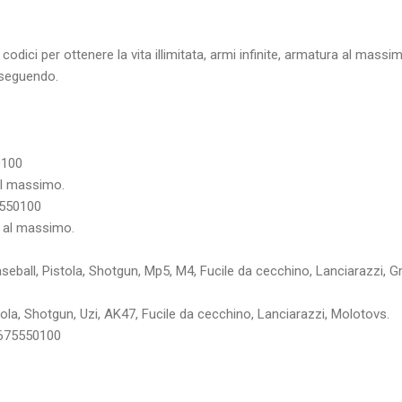
codici per ottenere la vita illimitata, armi infinite, armatura al massi
 seguendo.
0100
 al massimo.
550100
o al massimo.
seball, Pistola, Shotgun, Mp5, M4, Fucile da cecchino, Lanciarazzi, G
stola, Shotgun, Uzi, AK47, Fucile da cecchino, Lanciarazzi, Molotovs.
675550100