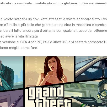
ats vita massimo vita illimitata vita infinita gta4 non morire mai immorta
e volete svagarvi un po? Siete stressati e volete scaricare tutto il 
on c'è nulla di più bello che girare per una città in macchina e comb
dere il tutto ancora più divertente con qualche trucco per ottenere t
d avere la vita illimitata.
la versione di GTA 4 per PC, PS3 e Xbox 360 e vi basterà comporre il 
ediamo meglio come fare.