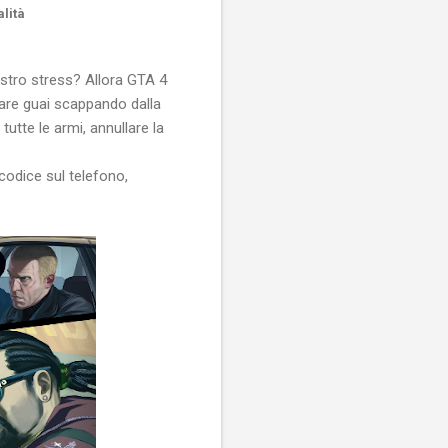
lità
vostro stress? Allora GTA 4
inare guai scappando dalla
utte le armi, annullare la
codice sul telefono,