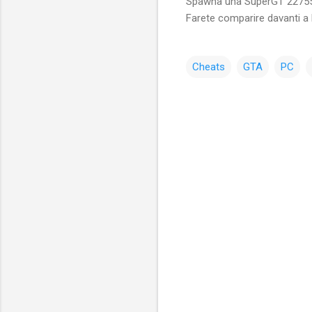
Spawna una SuperGT
2275
Farete comparire davanti a
Cheats
GTA
PC
C
o
m
m
e
n
t
i