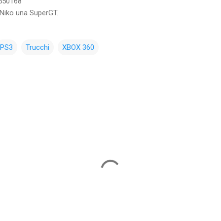
550168
 Niko una SuperGT.
PS3
Trucchi
XBOX 360