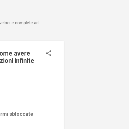
 veloci e complete ad
come avere
ioni infinite
armi sbloccate