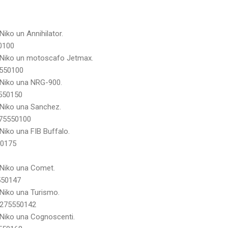
Niko un Annihilator.
0100
a Niko un motoscafo Jetmax.
550100
 Niko una NRG-900.
550150
 Niko una Sanchez.
75550100
Niko una FIB Buffalo.
0175
 Niko una Comet.
550147
 Niko una Turismo.
275550142
 Niko una Cognoscenti.