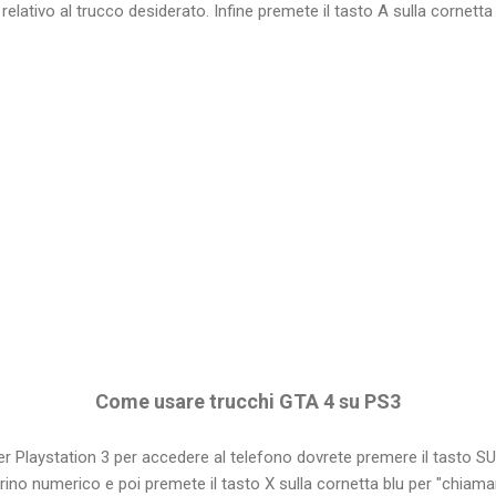
e relativo al trucco desiderato. Infine premete il tasto A sulla cornett
Come usare trucchi GTA 4 su PS3
er Playstation 3 per accedere al telefono dovrete premere il tasto SU, d
rino numerico e poi premete il tasto X sulla cornetta blu per "chiamare"