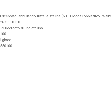
di ricercato, annullando tutte le stelline (N.B. Blocca l'obbiettivo "Walk
2675550150
 di ricercato di una stellina.
0100
l gioco.
5550100