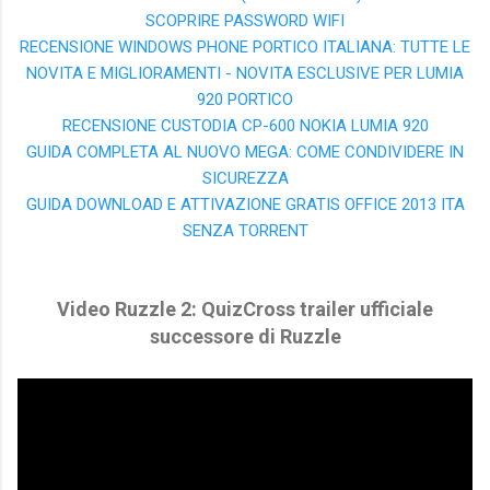
SCOPRIRE PASSWORD WIFI
RECENSIONE WINDOWS PHONE PORTICO ITALIANA: TUTTE LE
NOVITA E MIGLIORAMENTI - NOVITA ESCLUSIVE PER LUMIA
920 PORTICO
RECENSIONE CUSTODIA CP-600 NOKIA LUMIA 920
GUIDA COMPLETA AL NUOVO MEGA: COME CONDIVIDERE IN
SICUREZZA
GUIDA DOWNLOAD E ATTIVAZIONE GRATIS OFFICE 2013 ITA
SENZA TORRENT
Video Ruzzle 2: QuizCross trailer ufficiale
successore di Ruzzle