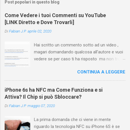
Post popolari in questo blog
Come Vedere i tuoi Commenti su YouTube
[LINK Diretto e Dove Trovarli]
Di
Fabian J.P.
aprile 02, 2020
Hai scritto un commento sotto ad un video ,
magari domandando qualcosa all'autore e vuoi
vedere se per caso ti ha risposto ma non trovi
più il video? Hai cercato ovunque e non trovi
CONTINUA A LEGGERE
nessuna voce del tipo " cronologia commenti
YouTube " o cose simili? Vuoi sapere come
farlo sia se accedi dal tuo computer (PC/Mac)
iPhone 6s ha NFC ma Come Funziona e si
oppure tramite smartphone (Android o iPhone)
Attiva? Il Chip si può Sbloccare?
usando l'app ? In questa guida ti mostrerò dove
Di
Fabian J.P.
maggio 07, 2020
trovare i propri commenti di YouTube , ossia
quelli lasciati sotto un video qualche tempo fa.
La prima domanda che ci viene in mente
Ovviamente la risposta é positiva ma mi ci è
riguardo la tecnologia NFC su iPhone 6S è se
voluto un bel po' di tempo prima di trovare