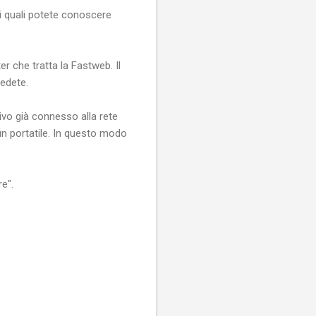
i quali potete conoscere
r che tratta la Fastweb. Il
edete.
tivo già connesso alla rete
un portatile. In questo modo
e".