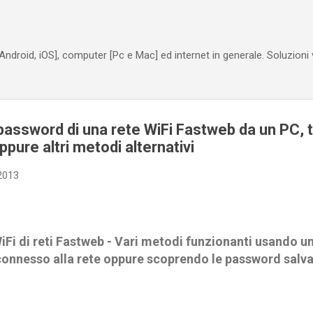
Passa ai contenuti principali
Android, iOS], computer [Pc e Mac] ed internet in generale. Soluzioni
password di una rete WiFi Fastweb da un PC, 
pure altri metodi alternativi
2013
Fi di reti Fastweb - Vari metodi funzionanti usando un
 connesso alla rete oppure scoprendo le password salva