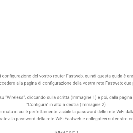
 di configurazione del vostro router Fastweb, quindi questa guida è anch
 accedere alla pagina di configurazione della vostra rete Fastweb; due
"Wireless", cliccando sulla scritta (Immagine 1) e poi, dalla pagina 
"Configura" in alto a destra (Immagine 2).
ermata in cui è perfettamente visibile la password delle rete WiFi dalla
tevi la password della rete WiFi Fastweb e collegatevi sul vostro cell
IMMAGINE 1