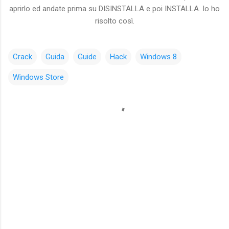
aprirlo ed andate prima su DISINSTALLA e poi INSTALLA. Io ho
risolto così.
Crack
Guida
Guide
Hack
Windows 8
Windows Store
C
o
m
m
e
n
t
i