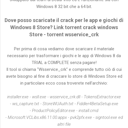
Windows 8 32 bit che a 64 bit.
Dove posso scaricate il crack per le app e giochi di
Windows 8 Store? Link torrent crack windows
Store - torrent wsservice_crk
Per prima di cosa vediamo dove scaricare il materiale
necessario per trasformare i giochi e le app di Windows 8 da
TRIAL a COMPLETE senza pagare!
Il tool si chiama "Wsservice_crk" e comprende tutto ciò di cui
avete bisogno al fine di craccare lo store di Windows Store ed
in particolare ecco cosa troverete nell'archivio:
installer.exe - wsll.exe - wsservice_crk.dll - TokensExtractor.exe
- ws_capture.txt - StoreWUAuth.txt - Fiddler4BetaSetup.exe
- ProductPolicyEditor.exe - install.cmd
- Microsoft.VCLibs.x86.11.00.appx - pvk2pfx.exe - signtool.exe ed
altri file