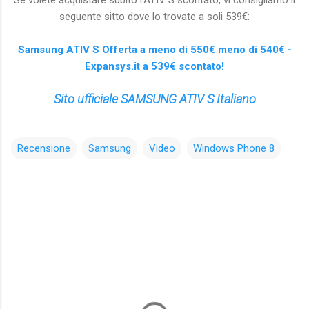
seguente sitto dove lo trovate a soli 539€:
Samsung ATIV S Offerta a meno di 550€ meno di 540€ -
Expansys.it a 539€ scontato!
Sito ufficiale SAMSUNG ATIV S Italiano
Recensione
Samsung
Video
Windows Phone 8
C
o
m
m
e
n
t