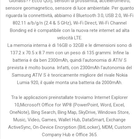
Glonass?? Ecco QUI), sensori di prossimità, accelerometro,
sensore geomagnetico, sensore di luce ambientale. Per quanto
riguarda la connettività, abbiamo il Bluetooth 3.0, USB 2.0, Wi-Fi
802.11 a/b/g/n (2.4 & 5 GHz), Wi-Fi Direct, Wi-Fi Channel
Bonding ed è compatibile con la nuova rete internet ad alta
velocità LTE.
La memoria interna è di 16GB o 32GB e le dimensioni sono di
137.2 x 70.5 x 8.7 mm con un peso di 135 grammi. Infine la
batteria è da ben 2300mAh, quindi l'autonomia di ATIV S
prevista è molto buona. Infatti, con 2300mAh l'autonomia del
Samsung ATIV S è teoricamente migliore del rivale Nokia
Lumia 920, il quale monta una batteria da 2000mAh.
Tra le applicazioni preinstallate troviamo Internet Explorer
10,Microsoft Office for WP8 (PowerPoint, Word, Excel,
OneNote), Bing Search, Bing Map, SkyDrive, Windows Store,
Music, Video, Games, Wallet Hub, DataSmart, Exchange
ActiveSync, On-Device Encryption (BitLocker), MDM, Custom
Company Hub e Office 365.