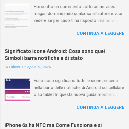
Hai scritto un commento sotto ad un video ,
magari domandando qualcosa all'autore e vuoi
vedere se per caso ti ha risposto ma non trovi
più il video? Hai cercato ovunque e non trovi
CONTINUA A LEGGERE
nessuna voce del tipo " cronologia commenti
YouTube " o cose simili? Vuoi sapere come
farlo sia se accedi dal tuo computer (PC/Mac)
Significato icone Android: Cosa sono quei
oppure tramite smartphone (Android o iPhone)
Simboli barra notifiche e di stato
usando l'app ? In questa guida ti mostrerò dove
Di
Fabian J.P.
aprile 13, 2020
trovare i propri commenti di YouTube , ossia
quelli lasciati sotto un video qualche tempo fa.
Ecco cosa significano tutte le icone presenti
Ovviamente la risposta é positiva ma mi ci è
nella barra delle notifiche di Android sul cellulare
voluto un bel po' di tempo prima di trovare
o su tablet In questa nuova guida mostrerò tutti
questa funzione di YouTube perché è anche
i simboli Android più comuni che vengono
poco semplice capire on che modo si potesse
CONTINUA A LEGGERE
mostrati sul display nella parte superiore e
chiamare questo "posto". Vediamo quindi
cosa ognuno di essi significa . La barra di stato
subito come visualizzare i vostri commenti di
nella parte superiore della schermata contiene
YouTube, lasciati sotto ai video di altri
iPhone 6s ha NFC ma Come Funziona e si
varie icone che consentono di monitorare il