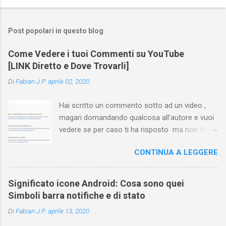
Post popolari in questo blog
Come Vedere i tuoi Commenti su YouTube
[LINK Diretto e Dove Trovarli]
Di
Fabian J.P.
aprile 02, 2020
Hai scritto un commento sotto ad un video ,
magari domandando qualcosa all'autore e vuoi
vedere se per caso ti ha risposto ma non trovi
più il video? Hai cercato ovunque e non trovi
CONTINUA A LEGGERE
nessuna voce del tipo " cronologia commenti
YouTube " o cose simili? Vuoi sapere come
farlo sia se accedi dal tuo computer (PC/Mac)
Significato icone Android: Cosa sono quei
oppure tramite smartphone (Android o iPhone)
Simboli barra notifiche e di stato
usando l'app ? In questa guida ti mostrerò dove
Di
Fabian J.P.
aprile 13, 2020
trovare i propri commenti di YouTube , ossia