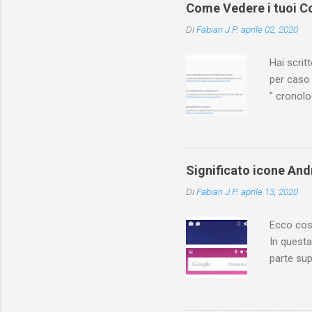
Come Vedere i tuoi Co
Di
Fabian J.P.
aprile 02, 2020
Hai scri
per caso 
" cronol
(PC/Mac)
dove trov
Ovviament
di YouTu
Significato icone Andr
Vediamo q
Di
Fabian J.P.
aprile 13, 2020
YouTuber
risposte! 
Ecco cosa
In questa
parte sup
contiene 
cosa sign
different