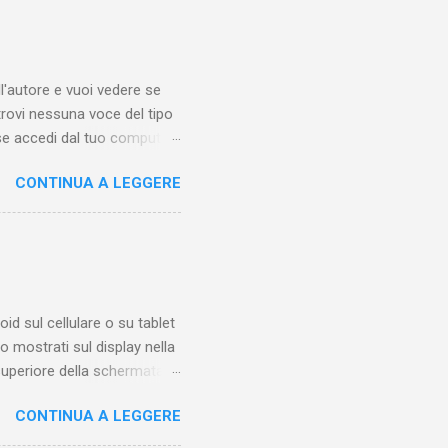
'autore e vuoi vedere se
trovi nessuna voce del tipo
se accedi dal tuo computer
esta guida ti mostrerò
CONTINUA A LEGGERE
eo qualche tempo fa.
 di trovare questa funzione
iamare questo "posto".
sotto ai video di altri
molto tempo una o più
oid sul cellulare o su tablet
 mostrati sul display nella
 superiore della schermata
sibile solo quando sappiamo
CONTINUA A LEGGERE
icone, con posizione
formazioni relative alle