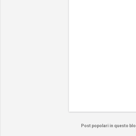
e
n
t
i
Post popolari in questo bl