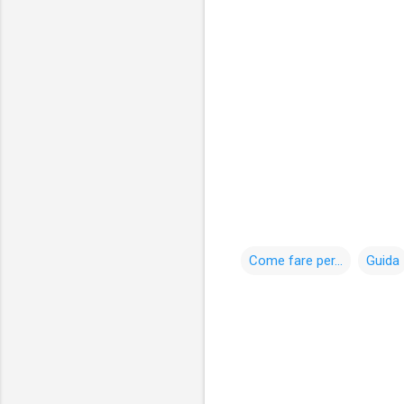
Come fare per...
Guida
C
o
m
m