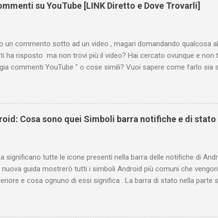
mmenti su YouTube [LINK Diretto e Dove Trovarli]
tto un commento sotto ad un video , magari domandando qualcosa all
ti ha risposto ma non trovi più il video? Hai cercato ovunque e non 
ogia commenti YouTube " o cose simili? Vuoi sapere come farlo sia 
 oppure tramite smartphone (Android o iPhone) usando l'app ? In qu
are i propri commenti di YouTube , ossia quelli lasciati sotto un vid
e la risposta é positiva ma mi ci è voluto un bel po' di tempo prima
be perché è anche poco semplice capire on che modo si potesse ch
oid: Cosa sono quei Simboli barra notifiche e di stato
uindi subito come visualizzare i vostri commenti di YouTube, lasciati 
 e magari scoprirete anche che la vostra domanda ha avuto già da 
Indice e link diretti Link diretto per accedere ...
 significano tutte le icone presenti nella barra delle notifiche di Andr
 nuova guida mostrerò tutti i simboli Android più comuni che vengono
eriore e cosa ognuno di essi significa . La barra di stato nella parte
varie icone che consentono di monitorare il telefono, ma ciò è pos
ificano. Prima di tutto è bene fare una distinzione tra due gruppi di 
e e conseguente pertinenza diversa. Le icone a sinistra forniscono in