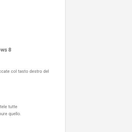
ows 8
ccate col tasto destro del
tele tutte
pure quello.