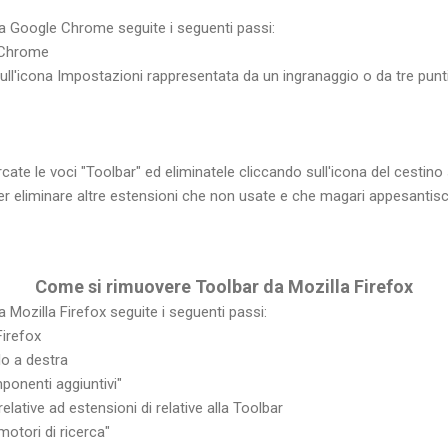
da Google Chrome seguite i seguenti passi:
e Chrome
 sull'icona Impostazioni rappresentata da un ingranaggio o da tre punti
rcate le voci "Toolbar" ed eliminatele cliccando sull'icona del cestino 
per eliminare altre estensioni che non usate e che magari appesantisc
Come si
rimuovere
Toolbar da Mozilla Firefox
 Mozilla Firefox seguite i seguenti passi:
Firefox
lo a destra
ponenti aggiuntivi"
 relative ad estensioni di relative alla Toolbar
motori di ricerca"