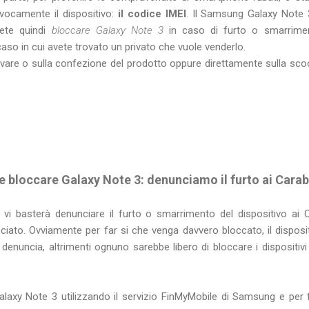
ivocamente il dispositivo:
il codice IMEI
. Il Samsung Galaxy Note 
rete quindi
bloccare Galaxy Note 3
in caso di furto o smarrim
aso in cui avete trovato un privato che vuole venderlo.
rovare o sulla confezione del prodotto oppure direttamente sulla scoc
 bloccare Galaxy Note 3: denunciamo il furto ai Carabi
o, vi basterà denunciare il furto o smarrimento del dispositivo ai 
ato. Ovviamente per far si che venga davvero bloccato, il dispositi
enuncia, altrimenti ognuno sarebbe libero di bloccare i dispositivi d
laxy Note 3 utilizzando il servizio FinMyMobile di Samsung e per f