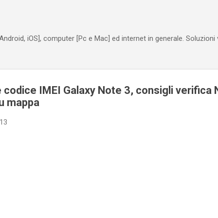
Passa ai contenuti principali
Android, iOS], computer [Pc e Mac] ed internet in generale. Soluzioni
codice IMEI Galaxy Note 3, consigli verifica 
su mappa
013