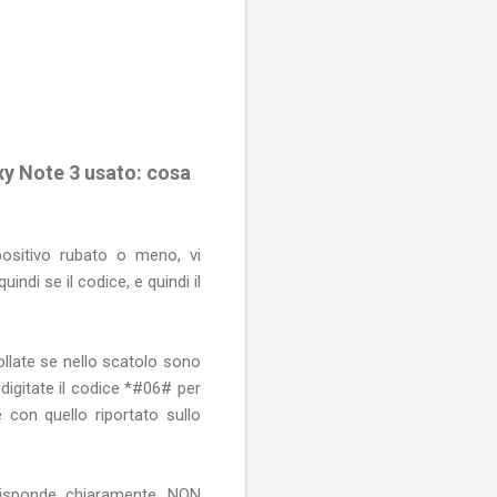
xy Note 3 usato: cosa
ositivo rubato o meno, vi
indi se il codice, e quindi il
ollate se nello scatolo sono
 digitate il codice *#06# per
e con quello riportato sullo
 risponde chiaramente, NON