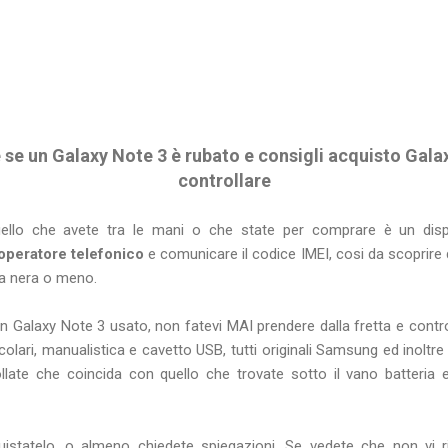
e se un Galaxy Note 3 è rubato e consigli acquisto Gala
controllare
uello che avete tra le mani o che state per comprare è un disp
 operatore telefonico
e comunicare il codice IMEI, cosi da scoprire qu
ista nera o meno.
n Galaxy Note 3 usato, non fatevi MAI prendere dalla fretta e contr
icolari, manualistica e cavetto USB, tutti originali Samsung ed inoltre
ollate che coincida con quello che trovate sotto il vano batteria 
istatelo, o almeno chiedete spiegazioni. Se vedete che non vi