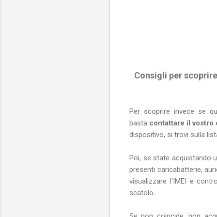
Consigli per scoprir
Per scoprire invece se q
basta
contattare il vostro
dispositivo, si trovi sulla l
Poi, se state acquistando u
presenti caricabatterie, aur
visualizzare l'IMEI e contr
scatolo.
Se non coincide, non acqu