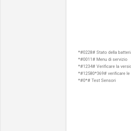
*#0228# Stato della batter
*#0011# Menu di servizio
*#1234# Verificare la versi
*#12580*369# verificare le 
*#0*# Test Sensori