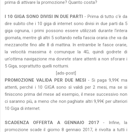
prima di attivare la promozione? Quanto costa?
I 10 GIGA SONO DIVISI IN DUE PARTI
- Prima di tutto c'è da
dire subito che i 10 giga di internet sono divisi in due parti da 5
giga ognuna, i primi possono essere utilizzati durante l'intera
giornata, mentre gli altri 5 soltando nella fascia oraria che va da
mezzanotte fino alle 8 di mattina. In entrambe le fasce orarie,
la velocità massima è comunque la 4G, quindi godrete di
un'ottima navigazione ma dovrete stare attenti a non sforare i
5 Giga, soprattutto quelli notturni.
[ads-post]
PROMOZIONE VALIDA PER DUE MESI
- Si paga 9,99€ ma
attenti, perché i 10 GIGA sono sì validi per 2 mesi, ma se si
finiscono prima del mese ad esempio, il mese successivo non
ci saranno più, a meno che non paghiate altri 9,99€ per ulteriori
10 Giga di internet.
SCADENZA OFFERTA A GENNAIO 2017
- Infine, la
promozione scade il giorno 8 gennaio 2017, è rivolta a tutti i