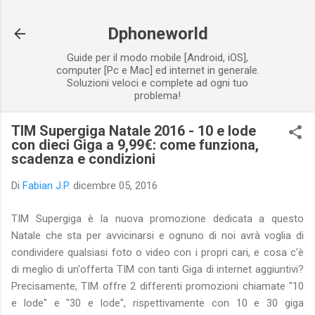
Passa ai contenuti principali
Dphoneworld
Guide per il modo mobile [Android, iOS],
computer [Pc e Mac] ed internet in generale.
Soluzioni veloci e complete ad ogni tuo
problema!
TIM Supergiga Natale 2016 - 10 e lode
con dieci Giga a 9,99€: come funziona,
scadenza e condizioni
Di
Fabian J.P.
dicembre 05, 2016
TIM Supergiga è la nuova promozione dedicata a questo
Natale che sta per avvicinarsi e ognuno di noi avrà voglia di
condividere qualsiasi foto o video con i propri cari, e cosa c'è
di meglio di un'offerta TIM con tanti Giga di internet aggiuntivi?
Precisamente, TIM offre 2 differenti promozioni chiamate "10
e lode" e "30 e lode", rispettivamente con 10 e 30 giga