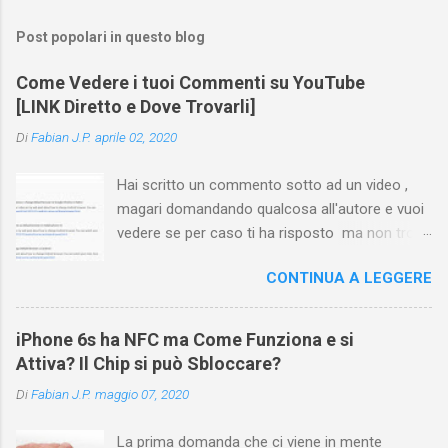
Post popolari in questo blog
Come Vedere i tuoi Commenti su YouTube
[LINK Diretto e Dove Trovarli]
Di
Fabian J.P.
aprile 02, 2020
Hai scritto un commento sotto ad un video ,
magari domandando qualcosa all'autore e vuoi
vedere se per caso ti ha risposto ma non trovi
più il video? Hai cercato ovunque e non trovi
CONTINUA A LEGGERE
nessuna voce del tipo " cronologia commenti
YouTube " o cose simili? Vuoi sapere come
farlo sia se accedi dal tuo computer (PC/Mac)
iPhone 6s ha NFC ma Come Funziona e si
oppure tramite smartphone (Android o iPhone)
Attiva? Il Chip si può Sbloccare?
usando l'app ? In questa guida ti mostrerò dove
Di
Fabian J.P.
maggio 07, 2020
trovare i propri commenti di YouTube , ossia
quelli lasciati sotto un video qualche tempo fa.
La prima domanda che ci viene in mente